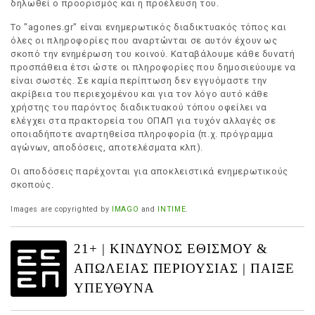
δηλωθεί ο προορισμός και η προέλευση του.
Το "agones.gr" είναι ενημερωτικός διαδικτυακός τόπος και
όλες οι πληροφορίες που αναρτώνται σε αυτόν έχουν ως
σκοπό την ενημέρωση του κοινού. Καταβάλουμε κάθε δυνατή
προσπάθεια έτσι ώστε οι πληροφορίες που δημοσιεύουμε να
είναι σωστές. Σε καμία περίπτωση δεν εγγυόμαστε την
ακρίβεια του περιεχομένου και για τον λόγο αυτό κάθε
χρήστης του παρόντος διαδικτυακού τόπου οφείλει να
ελέγχει στα πρακτορεία του ΟΠΑΠ για τυχόν αλλαγές σε
οποιαδήποτε αναρτηθείσα πληροφορία (π.χ. πρόγραμμα
αγώνων, αποδόσεις, αποτελέσματα κλπ).
Οι αποδόσεις παρέχονται για αποκλειστικά ενημερωτικούς
σκοπούς.
Images are copyrighted by
IMAGO
and
INTIME
.
21+ | ΚΙΝΔΥΝΟΣ ΕΘΙΣΜΟΥ &
ΑΠΩΛΕΙΑΣ ΠΕΡΙΟΥΣΙΑΣ | ΠΑΙΞΕ
ΥΠΕΥΘΥΝΑ