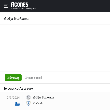
Stoixima
στο ποδόσφαιρο
Δόξα Βώλακα
Σύνοψη
Στατιστικά
Ιστορικό Αγώνων
Δόξα Βώλακα
7/9/2024
Καβάλα