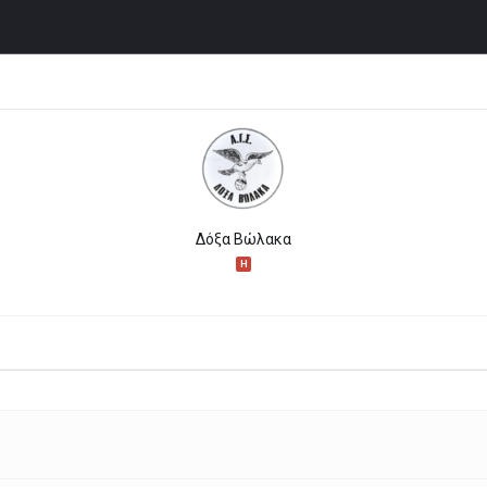
Δόξα Βώλακα
H