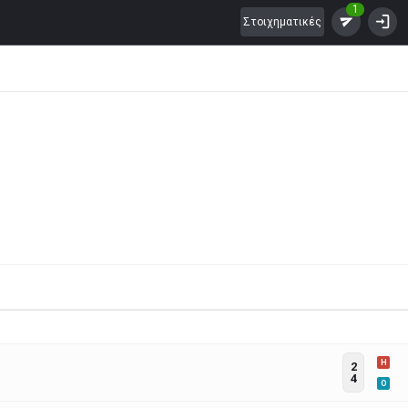
1
Στοιχηματικές
H
2
4
O