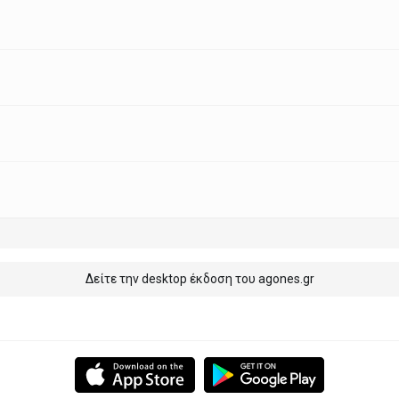
Δείτε την desktop έκδοση του agones.gr