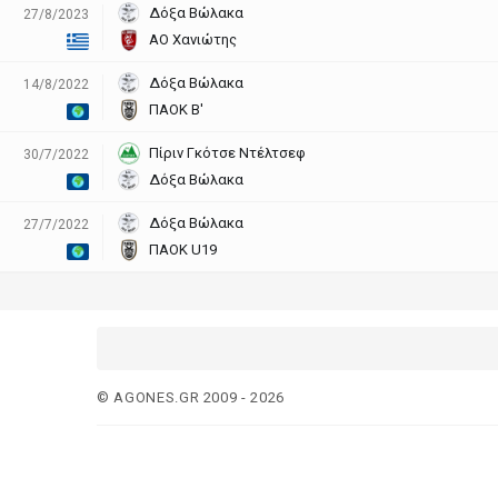
Δόξα Βώλακα
27/8/2023
ΑΟ Χανιώτης
Δόξα Βώλακα
14/8/2022
ΠΑΟΚ Β'
Πίριν Γκότσε Ντέλτσεφ
30/7/2022
Δόξα Βώλακα
Δόξα Βώλακα
27/7/2022
ΠΑΟΚ U19
© AGONES.GR 2009 - 2026