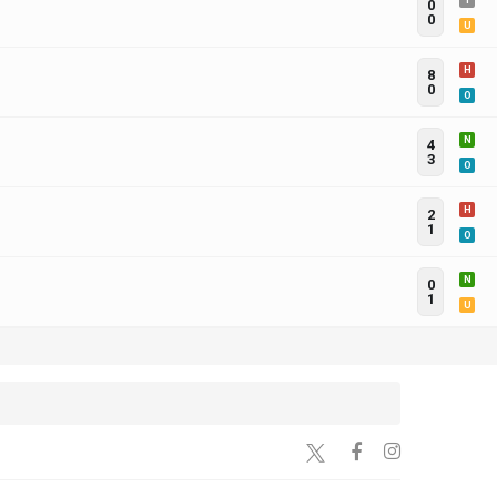
I
0
0
U
H
8
0
O
N
4
3
O
H
2
1
O
N
0
1
U