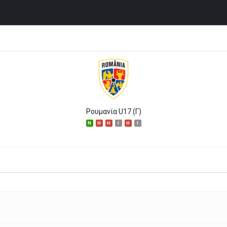
Ρουμανία U17 (Γ)
N
H
H
I
H
I