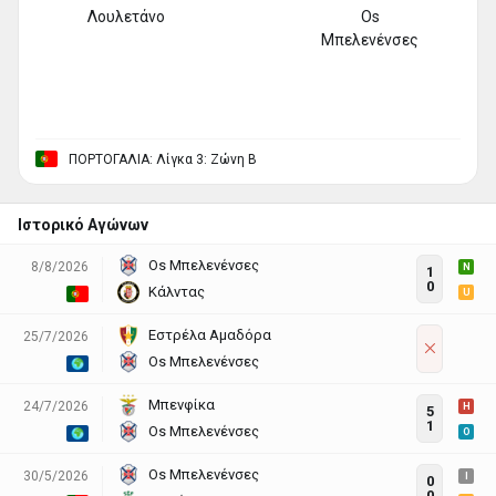
Λουλετάνο
Os
Μπελενένσες
ΠΟΡΤΟΓΑΛΙΑ: Λίγκα 3: Ζώνη Β
Ιστορικό Αγώνων
Os Μπελενένσες
8/8/2026
N
1
0
Κάλντας
U
Εστρέλα Αμαδόρα
25/7/2026
Os Μπελενένσες
Μπενφίκα
24/7/2026
H
5
1
Os Μπελενένσες
O
Os Μπελενένσες
30/5/2026
I
0
0