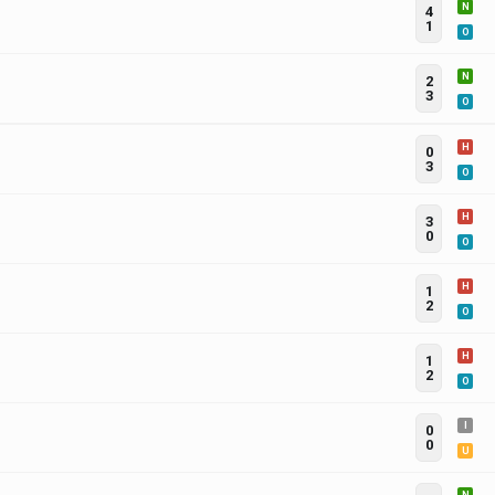
N
4
1
O
N
2
3
O
H
0
3
O
H
3
0
O
H
1
2
O
H
1
2
O
I
0
0
U