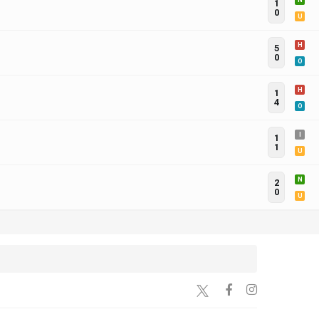
N
1
0
U
H
5
0
O
H
1
4
O
I
1
1
U
N
2
0
U