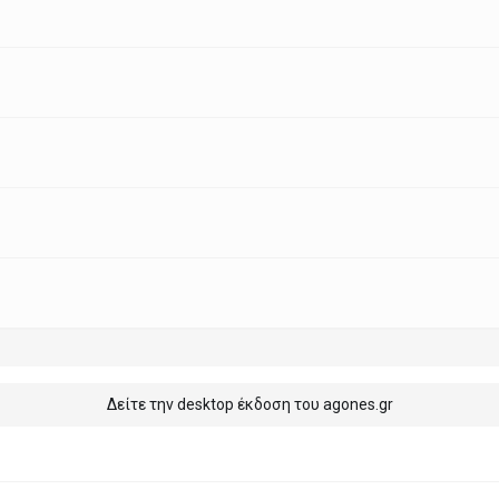
Δείτε την desktop έκδοση του agones.gr