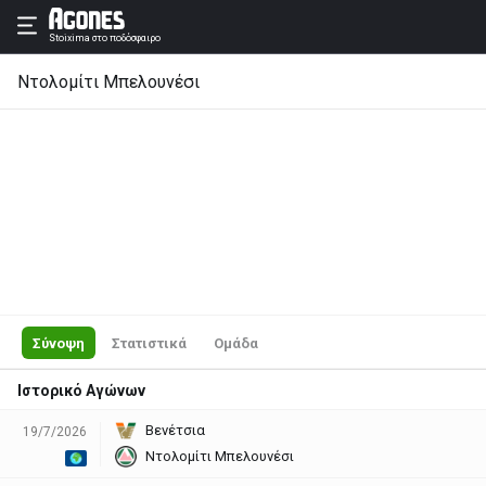
Stoixima
στο ποδόσφαιρο
Ντολομίτι Μπελουνέσι
Σύνοψη
Στατιστικά
Ομάδα
Ιστορικό Αγώνων
Βενέτσια
19/7/2026
Ντολομίτι Μπελουνέσι