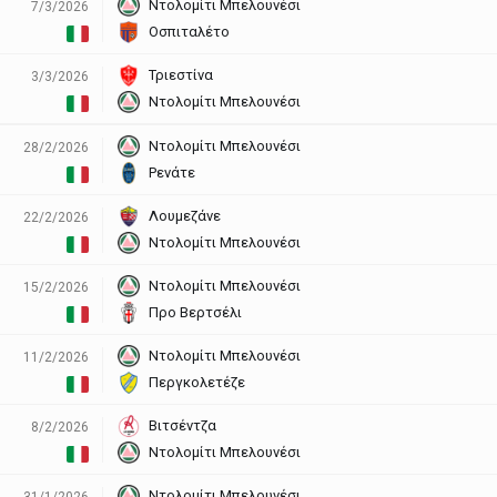
Ντολομίτι Μπελουνέσι
7/3/2026
Οσπιταλέτο
Τριεστίνα
3/3/2026
Ντολομίτι Μπελουνέσι
Ντολομίτι Μπελουνέσι
28/2/2026
Ρενάτε
Λουμεζάνε
22/2/2026
Ντολομίτι Μπελουνέσι
Ντολομίτι Μπελουνέσι
15/2/2026
Προ Βερτσέλι
Ντολομίτι Μπελουνέσι
11/2/2026
Περγκολετέζε
Βιτσέντζα
8/2/2026
Ντολομίτι Μπελουνέσι
Ντολομίτι Μπελουνέσι
31/1/2026