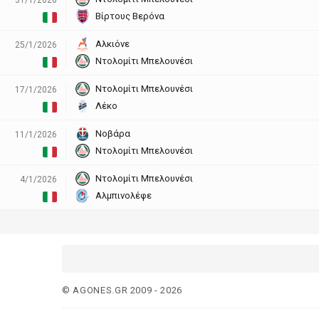
Βίρτους Βερόνα
Αλκιόνε
25/1/2026
Ντολομίτι Μπελουνέσι
Ντολομίτι Μπελουνέσι
17/1/2026
Λέκο
Νοβάρα
11/1/2026
Ντολομίτι Μπελουνέσι
Ντολομίτι Μπελουνέσι
4/1/2026
Αλμπινολέφε
© AGONES.GR 2009 - 2026