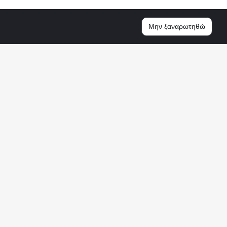
Μην ξαναρωτηθώ
μεγάλη κοινότητα φίλων του ποδοσφαίρου. Δεν
ώς και η απόδοσή τους στα Αγγλικά, αποτελούν
ια να δηλωθεί ο προορισμός και η προέλευση του.
οπό την ενημέρωση του κοινού. Καταβάλουμε κάθε
ν ακρίβεια του περιεχομένου και για τον λόγο αυτό
ποιαδήποτε αναρτηθείσα πληροφορία (π.χ. πρόγραμμα