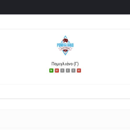
Πομιγλιάνο (Γ)
N
H
I
I
I
H