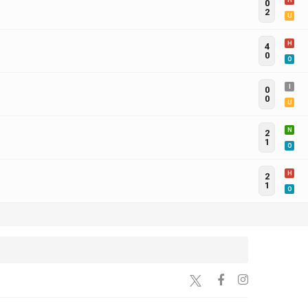
H
0
2
U
H
4
0
O
I
0
0
U
N
2
1
O
H
2
1
O