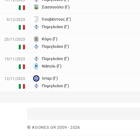
Σασσουόλο (Γ)
Γιουβέντους (Γ)
9/12/2023
Πομιγλιάνο (Γ)
Κόμο (Γ)
25/11/2023
Πομιγλιάνο (Γ)
Πομιγλιάνο (Γ)
19/11/2023
Νάπολι (Γ)
Ίντερ (Γ)
12/11/2023
Πομιγλιάνο (Γ)
© AGONES.GR 2009 - 2026