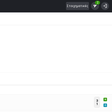
2
Στοιχηματικές
N
3
1
O