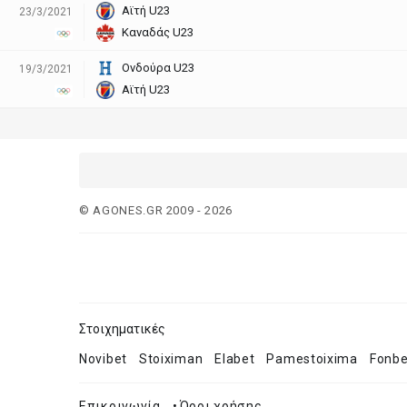
Αϊτή U23
23/3/2021
Καναδάς U23
Ονδούρα U23
19/3/2021
Αϊτή U23
© AGONES.GR 2009 - 2026
Στοιχηματικές
Novibet
Stoiximan
Elabet
Pamestoixima
Fonbe
Επικοινωνία
•
Όροι χρήσης