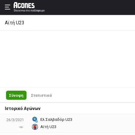
Stoixima
στο ποδόσφαιρο
Αϊτή U23
Σύνοψη
Στατιστικά
Ιστορικό Αγώνων
Ελ Σαλβαδόρ U23
26/3/2021
Αϊτή U23