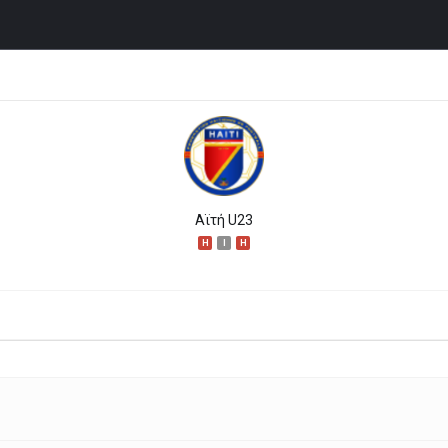
Αϊτή U23
H
I
H