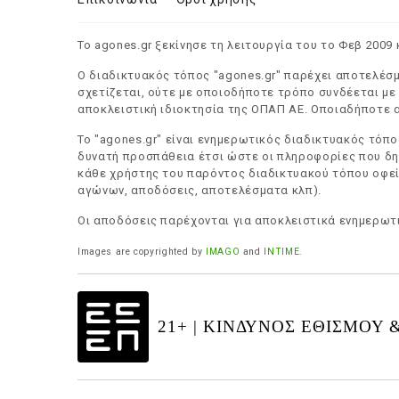
Το agones.gr ξεκίνησε τη λειτουργία του το Φεβ 2009
Ο διαδικτυακός τόπος "agones.gr" παρέχει αποτελέσ
σχετίζεται, ούτε με οποιοδήποτε τρόπο συνδέεται με
αποκλειστική ιδιοκτησία της ΟΠΑΠ ΑΕ. Οποιαδήποτε α
Το "agones.gr" είναι ενημερωτικός διαδικτυακός τόπ
δυνατή προσπάθεια έτσι ώστε οι πληροφορίες που δημ
κάθε χρήστης του παρόντος διαδικτυακού τόπου οφεί
αγώνων, αποδόσεις, αποτελέσματα κλπ).
Οι αποδόσεις παρέχονται για αποκλειστικά ενημερωτ
Images are copyrighted by
IMAGO
and
INTIME
.
21+ | ΚΙΝΔΥΝΟΣ ΕΘΙΣΜΟΥ 