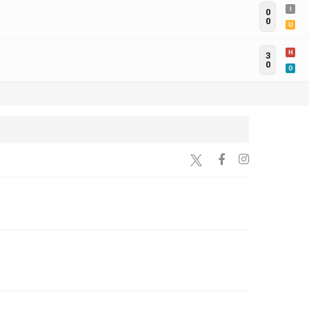
I
0
0
U
H
3
0
O