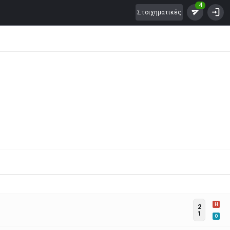
4
Στοιχηματικές
H
2
1
O