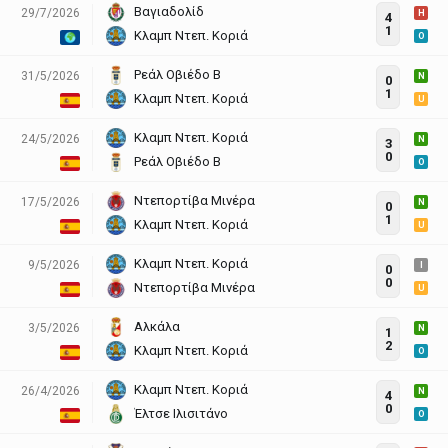
Βαγιαδολίδ
29/7/2026
H
4
1
Κλαμπ Ντεπ. Κοριά
O
Ρεάλ Οβιέδο Β
31/5/2026
N
0
1
Κλαμπ Ντεπ. Κοριά
U
Κλαμπ Ντεπ. Κοριά
24/5/2026
N
3
0
Ρεάλ Οβιέδο Β
O
Ντεπορτίβα Μινέρα
17/5/2026
N
0
1
Κλαμπ Ντεπ. Κοριά
U
Κλαμπ Ντεπ. Κοριά
9/5/2026
I
0
0
Ντεπορτίβα Μινέρα
U
Αλκάλα
3/5/2026
N
1
2
Κλαμπ Ντεπ. Κοριά
O
Κλαμπ Ντεπ. Κοριά
26/4/2026
N
4
0
Έλτσε Ιλισιτάνο
O