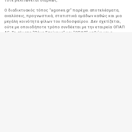
τότε βελτιώνεται διαρκώς.
Ο διαδικτυακός τόπος "agones.gr" παρέχει αποτελέσματα,
αναλύσεις, προγνωστικά, στατιστικά ομάδων καθώς και μια
μεγάλη κοινότητα φίλων του ποδοσφαίρου. Δεν σχετίζεται,
ούτε με οποιοδήποτε τρόπο συνδέεται με την εταιρεία ΟΠΑΠ
ΑΕ. Τα σήματα "Πάμε Στοίχημα" και "ΟΠΑΠ" καθώς και η
απόδοσή τους στα Αγγλικά, αποτελούν αποκλειστική
ιδιοκτησία της ΟΠΑΠ ΑΕ. Οποιαδήποτε αναφορά σε σήμα
τρίτου προσώπου γίνεται αποκλειστικά και μόνο για να
δηλωθεί ο προορισμός και η προέλευση του.
Το "agones.gr" είναι ενημερωτικός διαδικτυακός τόπος και
όλες οι πληροφορίες που αναρτώνται σε αυτόν έχουν ως
σκοπό την ενημέρωση του κοινού. Καταβάλουμε κάθε δυνατή
προσπάθεια έτσι ώστε οι πληροφορίες που δημοσιεύουμε να
είναι σωστές. Σε καμία περίπτωση δεν εγγυόμαστε την
ακρίβεια του περιεχομένου και για τον λόγο αυτό κάθε
χρήστης του παρόντος διαδικτυακού τόπου οφείλει να
ελέγχει στα πρακτορεία του ΟΠΑΠ για τυχόν αλλαγές σε
οποιαδήποτε αναρτηθείσα πληροφορία (π.χ. πρόγραμμα
αγώνων, αποδόσεις, αποτελέσματα κλπ).
Οι αποδόσεις παρέχονται για αποκλειστικά ενημερωτικούς
σκοπούς.