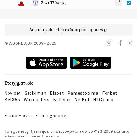
7
Σεντ Τζόσεφς
O
Δείτε την desktop έκδοση του agones.gr
© AGONES.GR 2009 - 2026
Στοιχηματικές
Novibet
Stoiximan
Elabet
Pamestoixima
Fonbet
Bet365
Winmasters
Betsson
NetBet
N1Casino
Επικοινωνία
•
Όροι χρήσης
Το agones.gr ξεκίνησε τη λειτουργία του το Φεβ 2009 και από