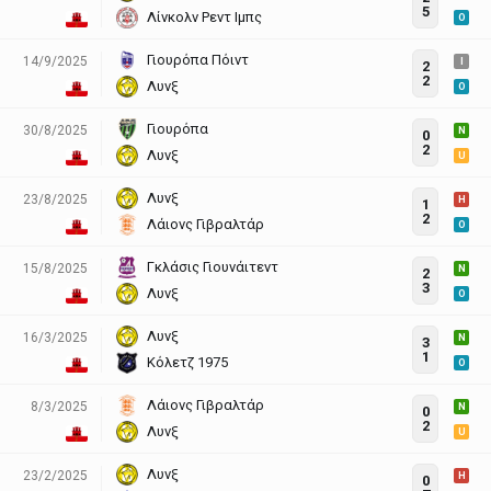
5
Λίνκολν Ρεντ Ιμπς
O
Γιουρόπα Πόιντ
14/9/2025
I
2
2
Λυνξ
O
Γιουρόπα
30/8/2025
N
0
2
Λυνξ
U
Λυνξ
23/8/2025
H
1
2
Λάιονς Γιβραλτάρ
O
Γκλάσις Γιουνάιτεντ
15/8/2025
N
2
3
Λυνξ
O
Λυνξ
16/3/2025
N
3
1
Κόλετζ 1975
O
Λάιονς Γιβραλτάρ
8/3/2025
N
0
2
Λυνξ
U
Λυνξ
23/2/2025
H
0