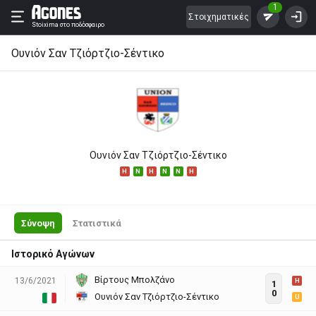
1
Στοιχηματικές
Stoixima
στο ποδόσφαιρο
Ουνιόν Σαν Τζιόρτζιο-Σέντικο
Ουνιόν Σαν Τζιόρτζιο-Σέντικο
H
N
H
N
N
H
Σύνοψη
Στατιστικά
Ιστορικό Αγώνων
Βίρτους Μπολζάνο
13/6/2021
H
1
0
Ουνιόν Σαν Τζιόρτζιο-Σέντικο
U