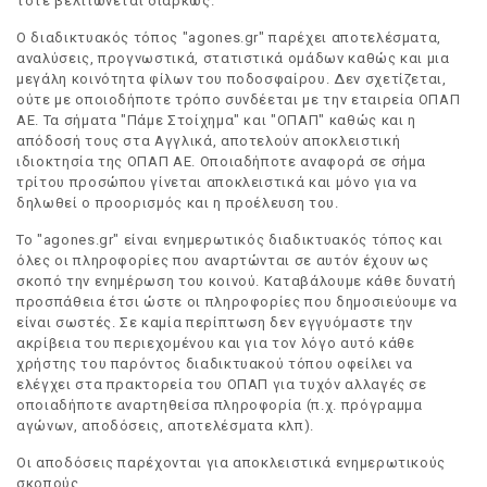
τότε βελτιώνεται διαρκώς.
Ο διαδικτυακός τόπος "agones.gr" παρέχει αποτελέσματα,
αναλύσεις, προγνωστικά, στατιστικά ομάδων καθώς και μια
μεγάλη κοινότητα φίλων του ποδοσφαίρου. Δεν σχετίζεται,
ούτε με οποιοδήποτε τρόπο συνδέεται με την εταιρεία ΟΠΑΠ
ΑΕ. Τα σήματα "Πάμε Στοίχημα" και "ΟΠΑΠ" καθώς και η
απόδοσή τους στα Αγγλικά, αποτελούν αποκλειστική
ιδιοκτησία της ΟΠΑΠ ΑΕ. Οποιαδήποτε αναφορά σε σήμα
τρίτου προσώπου γίνεται αποκλειστικά και μόνο για να
δηλωθεί ο προορισμός και η προέλευση του.
Το "agones.gr" είναι ενημερωτικός διαδικτυακός τόπος και
όλες οι πληροφορίες που αναρτώνται σε αυτόν έχουν ως
σκοπό την ενημέρωση του κοινού. Καταβάλουμε κάθε δυνατή
προσπάθεια έτσι ώστε οι πληροφορίες που δημοσιεύουμε να
είναι σωστές. Σε καμία περίπτωση δεν εγγυόμαστε την
ακρίβεια του περιεχομένου και για τον λόγο αυτό κάθε
χρήστης του παρόντος διαδικτυακού τόπου οφείλει να
ελέγχει στα πρακτορεία του ΟΠΑΠ για τυχόν αλλαγές σε
οποιαδήποτε αναρτηθείσα πληροφορία (π.χ. πρόγραμμα
αγώνων, αποδόσεις, αποτελέσματα κλπ).
Οι αποδόσεις παρέχονται για αποκλειστικά ενημερωτικούς
σκοπούς.