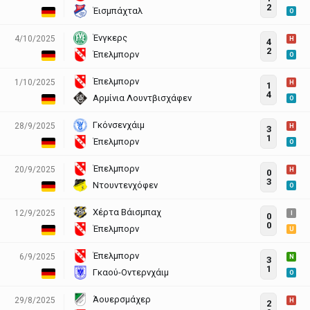
2
Έισμπάχταλ
O
Ένγκερς
4/10/2025
H
4
2
Έπελμπορν
O
Έπελμπορν
1/10/2025
H
1
4
Αρμίνια Λουντβισχάφεν
O
Γκόνσενχάιμ
28/9/2025
H
3
1
Έπελμπορν
O
Έπελμπορν
20/9/2025
H
0
3
Ντουντενχόφεν
O
Χέρτα Βάισμπαχ
12/9/2025
I
0
0
Έπελμπορν
U
Έπελμπορν
6/9/2025
N
3
1
Γκαού-Οντερνχάιμ
O
Άουερσμάχερ
29/8/2025
H
2