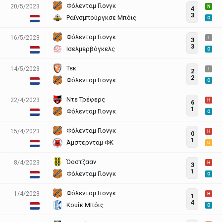
Φόλενταμ Γιονγκ
20/5/2023
N
4
3
Ραϊνσμπούργκσε Μπόις
O
Φόλενταμ Γιονγκ
16/5/2023
I
3
3
Ισελμερβόγκελς
O
Τεκ
14/5/2023
I
2
2
Φόλενταμ Γιονγκ
O
Ντε Τρέφερς
22/4/2023
H
6
1
Φόλενταμ Γιονγκ
O
Φόλενταμ Γιονγκ
15/4/2023
H
0
1
Άμστερνταμ ΦΚ
U
Όοστζααν
8/4/2023
H
3
1
Φόλενταμ Γιονγκ
O
Φόλενταμ Γιονγκ
1/4/2023
H
1
4
Κουίκ Μπόις
O