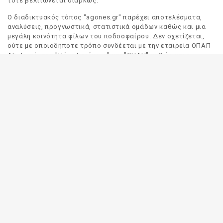
τότε βελτιώνεται διαρκώς.
Ο διαδικτυακός τόπος "agones.gr" παρέχει αποτελέσματα,
αναλύσεις, προγνωστικά, στατιστικά ομάδων καθώς και μια
μεγάλη κοινότητα φίλων του ποδοσφαίρου. Δεν σχετίζεται,
ούτε με οποιοδήποτε τρόπο συνδέεται με την εταιρεία ΟΠΑΠ
ΑΕ. Τα σήματα "Πάμε Στοίχημα" και "ΟΠΑΠ" καθώς και η
απόδοσή τους στα Αγγλικά, αποτελούν αποκλειστική
ιδιοκτησία της ΟΠΑΠ ΑΕ. Οποιαδήποτε αναφορά σε σήμα
τρίτου προσώπου γίνεται αποκλειστικά και μόνο για να
δηλωθεί ο προορισμός και η προέλευση του.
Το "agones.gr" είναι ενημερωτικός διαδικτυακός τόπος και
όλες οι πληροφορίες που αναρτώνται σε αυτόν έχουν ως
σκοπό την ενημέρωση του κοινού. Καταβάλουμε κάθε δυνατή
προσπάθεια έτσι ώστε οι πληροφορίες που δημοσιεύουμε να
είναι σωστές. Σε καμία περίπτωση δεν εγγυόμαστε την
ακρίβεια του περιεχομένου και για τον λόγο αυτό κάθε
χρήστης του παρόντος διαδικτυακού τόπου οφείλει να
ελέγχει στα πρακτορεία του ΟΠΑΠ για τυχόν αλλαγές σε
οποιαδήποτε αναρτηθείσα πληροφορία (π.χ. πρόγραμμα
αγώνων, αποδόσεις, αποτελέσματα κλπ).
Οι αποδόσεις παρέχονται για αποκλειστικά ενημερωτικούς
σκοπούς.