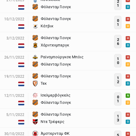
H
2
1
Φόλενταμ Γιονγκ
O
Φόλενταμ Γιονγκ
10/12/2022
H
0
1
Κάτβικ
U
Φόλενταμ Γιονγκ
3/12/2022
H
2
6
Χάρντενμπεργκ
O
Ραϊνσμπούργκσε Μπόις
26/11/2022
H
1
0
Φόλενταμ Γιονγκ
U
Φόλενταμ Γιονγκ
19/11/2022
H
1
2
Τεκ
O
Ισελμερβόγκελς
12/11/2022
N
0
1
Φόλενταμ Γιονγκ
U
Φόλενταμ Γιονγκ
5/11/2022
H
1
3
Ντε Τρέφερς
O
Άμστερνταμ ΦΚ
30/10/2022
H
5