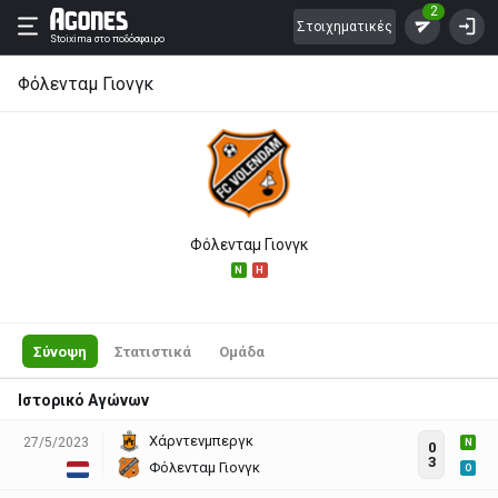
2
Στοιχηματικές
Stoixima
στο ποδόσφαιρο
Φόλενταμ Γιονγκ
Φόλενταμ Γιονγκ
N
H
Σύνοψη
Στατιστικά
Ομάδα
Ιστορικό Αγώνων
Χάρντενμπεργκ
27/5/2023
N
0
3
Φόλενταμ Γιονγκ
O