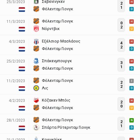
Σεβενίνγκεν
25/3/2023
H
2
1
Φόλενταμ Γιονγκ
O
Φόλενταμ Γιονγκ
11/3/2023
H
0
2
Νόρντβικ
U
Εξέλσιορ Μασλάους
4/3/2023
H
4
2
Φόλενταμ Γιονγκ
O
Σπάκενμπουργκ
25/2/2023
H
3
1
Φόλενταμ Γιονγκ
O
Φόλενταμ Γιονγκ
11/2/2023
I
2
2
Λις
O
Κόζακεν Μπόις
4/2/2023
H
2
0
Φόλενταμ Γιονγκ
U
Φόλενταμ Γιονγκ
28/1/2023
N
2
1
Σπάρτα Ρότερνταμ Γιονγκ
O
Κονινκλίκε
21/1/2023