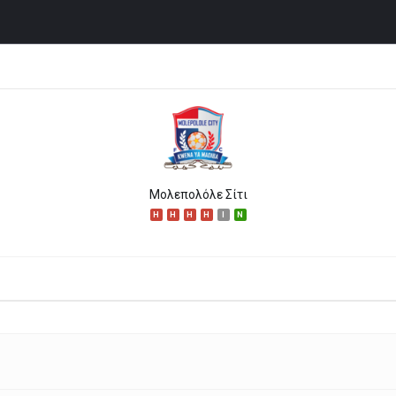
Μολεπολόλε Σίτι
H
H
H
H
I
N