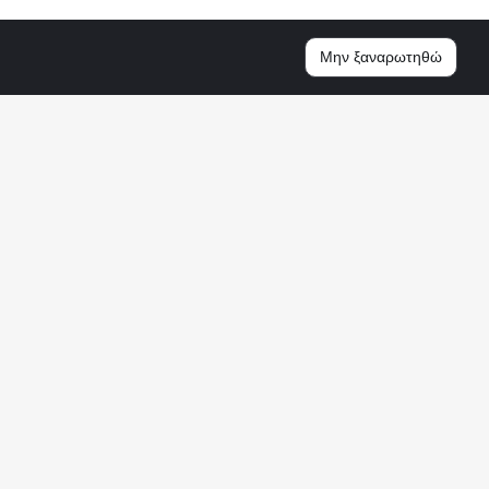
Μην ξαναρωτηθώ
μεγάλη κοινότητα φίλων του ποδοσφαίρου. Δεν
ώς και η απόδοσή τους στα Αγγλικά, αποτελούν
ια να δηλωθεί ο προορισμός και η προέλευση του.
οπό την ενημέρωση του κοινού. Καταβάλουμε κάθε
ν ακρίβεια του περιεχομένου και για τον λόγο αυτό
ποιαδήποτε αναρτηθείσα πληροφορία (π.χ. πρόγραμμα