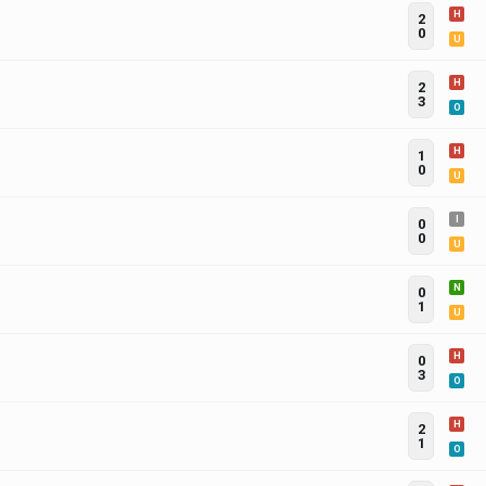
H
2
0
U
H
2
3
O
H
1
0
U
I
0
0
U
N
0
1
U
H
0
3
O
H
2
1
O