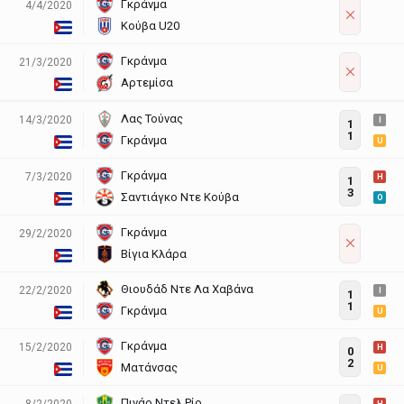
Γκράνμα
4/4/2020
Κούβα U20
Γκράνμα
21/3/2020
Αρτεμίσα
Λας Τούνας
14/3/2020
I
1
1
Γκράνμα
U
Γκράνμα
7/3/2020
H
1
3
Σαντιάγκο Ντε Κούβα
O
Γκράνμα
29/2/2020
Βίγια Κλάρα
Θιουδάδ Ντε Λα Χαβάνα
22/2/2020
I
1
1
Γκράνμα
U
Γκράνμα
15/2/2020
H
0
2
Ματάνσας
U
Πινάρ Ντελ Ρίο
8/2/2020