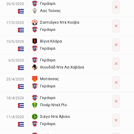
Γκράνμα
26/5/2020
Λας Τούνας
Σαντιάγκο Ντε Κούβα
17/5/2020
Γκράνμα
Βίγια Κλάρα
10/5/2020
Γκράνμα
Γκράνμα
6/5/2020
Θιουδάδ Ντε Λα Χαβάνα
Ματάνσας
25/4/2020
Γκράνμα
Γκράνμα
18/4/2020
Πινάρ Ντελ Ρίο
Σιέγο Ντε Άβιλα
11/4/2020
Γκράνμα