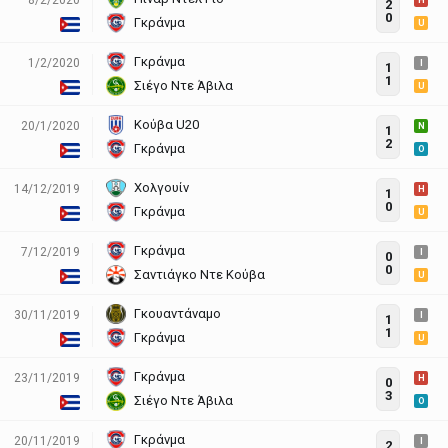
H
2
0
Γκράνμα
U
Γκράνμα
1/2/2020
I
1
1
Σιέγο Ντε Άβιλα
U
Κούβα U20
20/1/2020
N
1
2
Γκράνμα
O
Χολγουίν
14/12/2019
H
1
0
Γκράνμα
U
Γκράνμα
7/12/2019
I
0
0
Σαντιάγκο Ντε Κούβα
U
Γκουαντάναμο
30/11/2019
I
1
1
Γκράνμα
U
Γκράνμα
23/11/2019
H
0
3
Σιέγο Ντε Άβιλα
O
Γκράνμα
20/11/2019
I
2