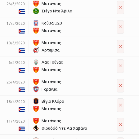
Ματάνσας
26/5/2020
Σιέγο Ντε Άβιλα
Κούβα U20
17/5/2020
Ματάνσας
Ματάνσας
10/5/2020
Αρτεμίσα
Λας Τούνας
6/5/2020
Ματάνσας
Ματάνσας
25/4/2020
Γκράνμα
Βίγια Κλάρα
18/4/2020
Ματάνσας
Ματάνσας
11/4/2020
Θιουδάδ Ντε Λα Χαβάνα