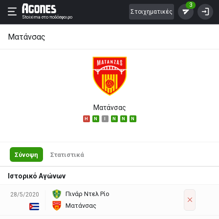
3
Στοιχηματικές
Stoixima
στο ποδόσφαιρο
Ματάνσας
Ματάνσας
H
N
I
N
N
N
Σύνοψη
Στατιστικά
Ιστορικό Αγώνων
Πινάρ Ντελ Ρίο
28/5/2020
Ματάνσας