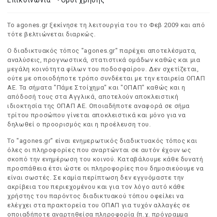
Επικοινωνία
•
Όροι χρήσης
Το agones.gr ξεκίνησε τη λειτουργία του το Φεβ 2009 και από
τότε βελτιώνεται διαρκώς.
Ο διαδικτυακός τόπος "agones.gr" παρέχει αποτελέσματα,
αναλύσεις, προγνωστικά, στατιστικά ομάδων καθώς και μια
μεγάλη κοινότητα φίλων του ποδοσφαίρου. Δεν σχετίζεται,
ούτε με οποιοδήποτε τρόπο συνδέεται με την εταιρεία ΟΠΑΠ
ΑΕ. Τα σήματα "Πάμε Στοίχημα" και "ΟΠΑΠ" καθώς και η
απόδοσή τους στα Αγγλικά, αποτελούν αποκλειστική
ιδιοκτησία της ΟΠΑΠ ΑΕ. Οποιαδήποτε αναφορά σε σήμα
τρίτου προσώπου γίνεται αποκλειστικά και μόνο για να
δηλωθεί ο προορισμός και η προέλευση του.
Το "agones.gr" είναι ενημερωτικός διαδικτυακός τόπος και
όλες οι πληροφορίες που αναρτώνται σε αυτόν έχουν ως
σκοπό την ενημέρωση του κοινού. Καταβάλουμε κάθε δυνατή
προσπάθεια έτσι ώστε οι πληροφορίες που δημοσιεύουμε να
είναι σωστές. Σε καμία περίπτωση δεν εγγυόμαστε την
ακρίβεια του περιεχομένου και για τον λόγο αυτό κάθε
χρήστης του παρόντος διαδικτυακού τόπου οφείλει να
ελέγχει στα πρακτορεία του ΟΠΑΠ για τυχόν αλλαγές σε
οποιαδήποτε αναρτηθείσα πληροφορία (π.χ. πρόγραμμα