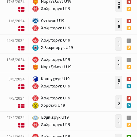
Νόρτζελαντ U19
17/8/2024
H
2
0
Άαλμποργκ U19
U
Οντένσε U19
1/6/2024
H
1
0
Άαλμποργκ U19
U
Άαλμποργκ U19
25/5/2024
I
1
1
Σίλκεμποργκ U19
U
Άαλμποργκ U19
18/5/2024
I
1
1
Νόρτζελαντ U19
U
Κοπεγχάγη U19
8/5/2024
H
3
1
Άαλμποργκ U19
O
Άαλμποργκ U19
4/5/2024
H
1
2
Χόρσενς U19
O
Έσμπιεργκ U19
27/4/2024
I
1
1
Άαλμποργκ U19
U
Άαλμποργκ U19
20/4/2024