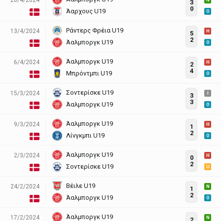
N
3
0
Άαρχους U19
O
Ράντερς Φρέια U19
13/4/2024
H
5
2
Άαλμποργκ U19
O
Άαλμποργκ U19
6/4/2024
H
2
4
Μπρόντμπι U19
O
Σοντερίσκε U19
15/3/2024
I
3
3
Άαλμποργκ U19
O
Άαλμποργκ U19
9/3/2024
H
1
2
Λίνγκμπι U19
O
Άαλμποργκ U19
2/3/2024
H
0
2
Σοντερίσκε U19
U
Βέιλε U19
24/2/2024
N
1
2
Άαλμποργκ U19
O
Άαλμποργκ U19
17/2/2024
N
2