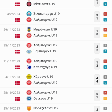
1
Μίντιλαντ U19
O
Σίλκεμποργκ U19
14/2/2024
H
3
1
Άαλμποργκ U19
O
Μπρόντμπι U19
29/11/2023
H
1
0
Άαλμποργκ U19
U
Άαλμποργκ U19
15/11/2023
I
2
2
Έσμπιεργκ U19
O
Άαλμποργκ U19
11/11/2023
H
1
3
Κοπεγχάγη U19
O
Χόρσενς U19
4/11/2023
I
4
4
Άαλμποργκ U19
O
Άαλμποργκ U19
28/10/2023
H
0
1
Οντένσε U19
U
Νόρτζελαντ U19
25/10/2023
I
2