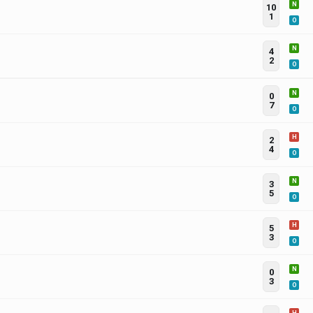
N
10
1
O
N
4
2
O
N
0
7
O
H
2
4
O
N
3
5
O
H
5
3
O
N
0
3
O