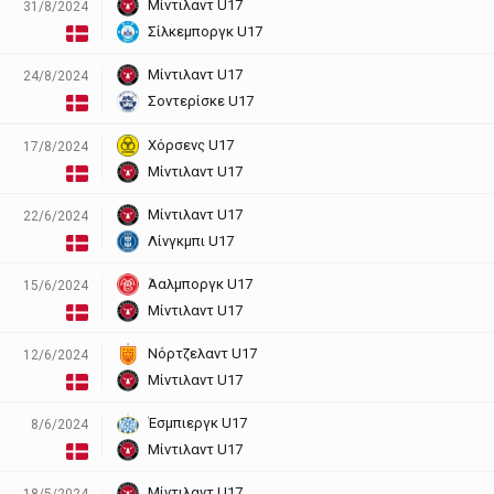
Μίντιλαντ U17
31/8/2024
Σίλκεμποργκ U17
Μίντιλαντ U17
24/8/2024
Σοντερίσκε U17
Χόρσενς U17
17/8/2024
Μίντιλαντ U17
Μίντιλαντ U17
22/6/2024
Λίνγκμπι U17
Άαλμποργκ U17
15/6/2024
Μίντιλαντ U17
Νόρτζελαντ U17
12/6/2024
Μίντιλαντ U17
Έσμπιεργκ U17
8/6/2024
Μίντιλαντ U17
Μίντιλαντ U17
18/5/2024