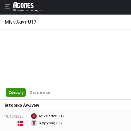
Stoixima
στο ποδόσφαιρο
Μίντιλαντ U17
Σύνοψη
Στατιστικά
Ιστορικό Αγώνων
Μίντιλαντ U17
18/10/2025
Άαρχους U17