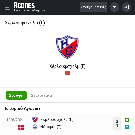
Στοιχηματικές
Stoixima
στο ποδόσφαιρο
Χέρλουφσχολμ (Γ)
Χέρλουφσχολμ (Γ)
H
Σύνοψη
Στατιστικά
Ιστορικό Αγώνων
Χέρλουφσχολμ (Γ)
19/6/2021
N
2
1
Νάεσμπι (Γ)
O