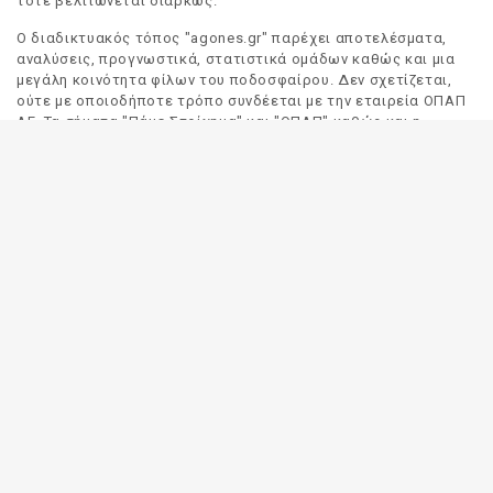
τότε βελτιώνεται διαρκώς.
Ο διαδικτυακός τόπος "agones.gr" παρέχει αποτελέσματα,
αναλύσεις, προγνωστικά, στατιστικά ομάδων καθώς και μια
μεγάλη κοινότητα φίλων του ποδοσφαίρου. Δεν σχετίζεται,
ούτε με οποιοδήποτε τρόπο συνδέεται με την εταιρεία ΟΠΑΠ
ΑΕ. Τα σήματα "Πάμε Στοίχημα" και "ΟΠΑΠ" καθώς και η
απόδοσή τους στα Αγγλικά, αποτελούν αποκλειστική
ιδιοκτησία της ΟΠΑΠ ΑΕ. Οποιαδήποτε αναφορά σε σήμα
τρίτου προσώπου γίνεται αποκλειστικά και μόνο για να
δηλωθεί ο προορισμός και η προέλευση του.
Το "agones.gr" είναι ενημερωτικός διαδικτυακός τόπος και
όλες οι πληροφορίες που αναρτώνται σε αυτόν έχουν ως
σκοπό την ενημέρωση του κοινού. Καταβάλουμε κάθε δυνατή
προσπάθεια έτσι ώστε οι πληροφορίες που δημοσιεύουμε να
είναι σωστές. Σε καμία περίπτωση δεν εγγυόμαστε την
ακρίβεια του περιεχομένου και για τον λόγο αυτό κάθε
χρήστης του παρόντος διαδικτυακού τόπου οφείλει να
ελέγχει στα πρακτορεία του ΟΠΑΠ για τυχόν αλλαγές σε
οποιαδήποτε αναρτηθείσα πληροφορία (π.χ. πρόγραμμα
αγώνων, αποδόσεις, αποτελέσματα κλπ).
Οι αποδόσεις παρέχονται για αποκλειστικά ενημερωτικούς
σκοπούς.