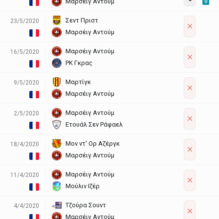
Μαρσέιγ Αντούμ
O
Σεντ Πριστ
23/5/2020
Μαρσέιγ Αντούμ
Μαρσέιγ Αντούμ
16/5/2020
ΡΚ Γκρας
Μαρτίγκ
9/5/2020
Μαρσέιγ Αντούμ
Μαρσέιγ Αντούμ
2/5/2020
Ετουάλ Σεν Ράφαελ
Μον ντ' Ορ Αζέργκ
18/4/2020
Μαρσέιγ Αντούμ
Μαρσέιγ Αντούμ
11/4/2020
Μούλιν Ιζέρ
Τζούρα Σουντ
4/4/2020
Μαρσέιγ Αντούμ