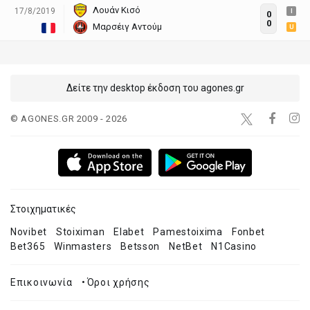
Λουάν Κισό
17/8/2019
I
0
0
Μαρσέιγ Αντούμ
U
Δείτε την desktop έκδοση του agones.gr
© AGONES.GR 2009 - 2026
Στοιχηματικές
Novibet
Stoiximan
Elabet
Pamestoixima
Fonbet
Bet365
Winmasters
Betsson
NetBet
N1Casino
Επικοινωνία
•
Όροι χρήσης