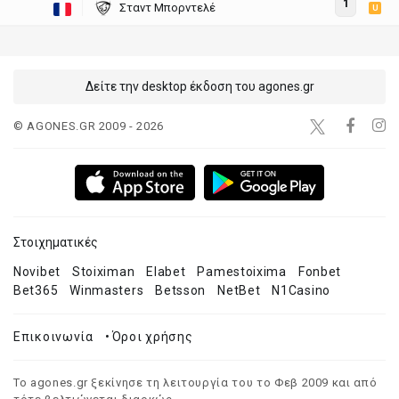
1
Σταντ Μπορντελέ
U
Δείτε την desktop έκδοση του agones.gr
© AGONES.GR 2009 - 2026
Στοιχηματικές
Novibet
Stoiximan
Elabet
Pamestoixima
Fonbet
Bet365
Winmasters
Betsson
NetBet
N1Casino
Επικοινωνία
•
Όροι χρήσης
Το agones.gr ξεκίνησε τη λειτουργία του το Φεβ 2009 και από