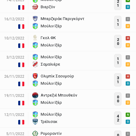
N
2
1
Βιερζόν
O
Μπερζεράκ Περιγκόρντ
16/12/2022
I
1
1
Μούλιν Ιζέρ
U
Γκολ ΦΚ
10/12/2022
H
2
0
Μούλιν Ιζέρ
U
Μούλιν Ιζέρ
3/12/2022
I
1
1
Σαμαλιέρε
U
Ολιμπίκ Σαουμούρ
26/11/2022
H
3
1
Μούλιν Ιζέρ
O
Αντρεζιέ Μπουθεόν
19/11/2022
I
0
0
Μούλιν Ιζέρ
U
Μούλιν Ιζέρ
12/11/2022
N
4
2
Τρέλισακ
O
Ρομοραντίν
5/11/2022
I
0