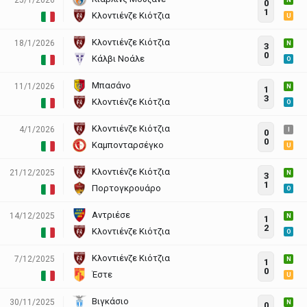
N
0
1
Κλοντιένζε Κιότζια
U
Κλοντιένζε Κιότζια
18/1/2026
N
3
0
Κάλβι Νοάλε
O
Μπασάνο
11/1/2026
N
1
3
Κλοντιένζε Κιότζια
O
Κλοντιένζε Κιότζια
4/1/2026
I
0
0
Καμπονταρσέγκο
U
Κλοντιένζε Κιότζια
21/12/2025
N
3
1
Πορτογκρουάρο
O
Αντριέσε
14/12/2025
N
1
2
Κλοντιένζε Κιότζια
O
Κλοντιένζε Κιότζια
7/12/2025
N
1
0
Έστε
U
Βιγκάσιο
30/11/2025
N
0