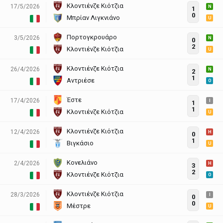
Κλοντιένζε Κιότζια
17/5/2026
N
1
0
Μπρίαν Λιγκνιάνο
U
Πορτογκρουάρο
3/5/2026
N
0
2
Κλοντιένζε Κιότζια
U
Κλοντιένζε Κιότζια
26/4/2026
N
2
1
Αντριέσε
O
Έστε
17/4/2026
I
1
1
Κλοντιένζε Κιότζια
U
Κλοντιένζε Κιότζια
12/4/2026
H
0
1
Βιγκάσιο
U
Κονελιάνο
2/4/2026
H
3
2
Κλοντιένζε Κιότζια
O
Κλοντιένζε Κιότζια
28/3/2026
I
0
0
Μέστρε
U