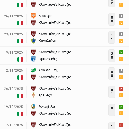
2
Κλοντιένζε Κιότζια
U
Μέστρε
26/11/2025
I
0
0
Κλοντιένζε Κιότζια
U
Κλοντιένζε Κιότζια
23/11/2025
I
1
1
Κονελιάνο
U
Κλοντιένζε Κιότζια
9/11/2025
N
2
0
Ομπερμάις
U
Σαν Λουίτζι
2/11/2025
I
0
0
Κλοντιένζε Κιότζια
U
Κλοντιένζε Κιότζια
26/10/2025
H
0
1
Τρεβίζο
U
Αλταβίλα
19/10/2025
N
0
1
Κλοντιένζε Κιότζια
U
Κλοντιένζε Κιότζια
12/10/2025
H
1