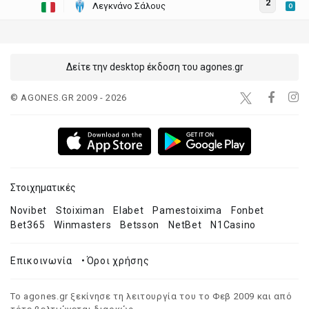
2
Λεγκνάνο Σάλους
O
Δείτε την desktop έκδοση του agones.gr
© AGONES.GR 2009 - 2026
Στοιχηματικές
Novibet
Stoiximan
Elabet
Pamestoixima
Fonbet
Bet365
Winmasters
Betsson
NetBet
N1Casino
Επικοινωνία
•
Όροι χρήσης
Το agones.gr ξεκίνησε τη λειτουργία του το Φεβ 2009 και από