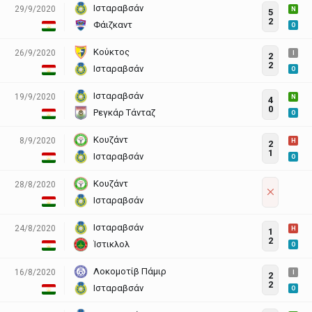
Ισταραβσάν
29/9/2020
N
5
2
Φάιζκαντ
O
Κούκτος
26/9/2020
I
2
2
Ισταραβσάν
O
Ισταραβσάν
19/9/2020
N
4
0
Ρεγκάρ Τάνταζ
O
Κουζάντ
8/9/2020
H
2
1
Ισταραβσάν
O
Κουζάντ
28/8/2020
Ισταραβσάν
Ισταραβσάν
24/8/2020
H
1
2
Ίστικλολ
O
Λοκομοτίβ Πάμιρ
16/8/2020
I
2
2
Ισταραβσάν
O