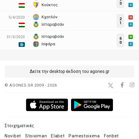
3
Κούκτος
O
Κχατλόν
5/4/2020
H
2
1
Ισταραβσάν
O
Ισταραβσάν
31/3/2020
N
6
0
Ισφάρα
O
Δείτε την desktop έκδοση του agones.gr
© AGONES.GR 2009 - 2026
Στοιχηματικές
Novibet
Stoiximan
Elabet
Pamestoixima
Fonbet