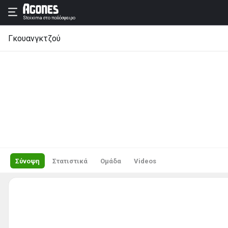
Stoixima
στο ποδόσφαιρο
Γκουανγκτζού
Σύνοψη
Στατιστικά
Ομάδα
Videos