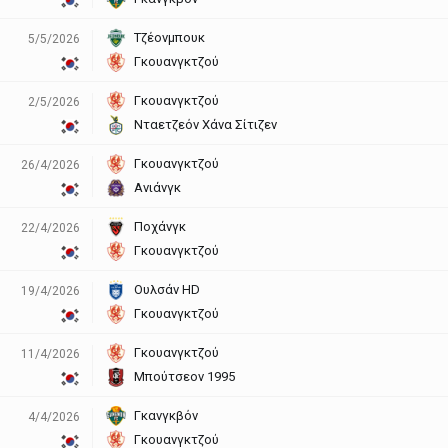
Τζέονμπουκ
5/5/2026
Γκουανγκτζού
Γκουανγκτζού
2/5/2026
Νταετζεόν Χάνα Σίτιζεν
Γκουανγκτζού
26/4/2026
Ανιάνγκ
Ποχάνγκ
22/4/2026
Γκουανγκτζού
Ουλσάν HD
19/4/2026
Γκουανγκτζού
Γκουανγκτζού
11/4/2026
Μπούτσεον 1995
Γκανγκβόν
4/4/2026
Γκουανγκτζού