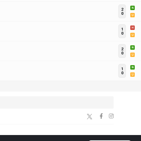
N
2
0
U
H
1
0
U
N
2
0
U
N
1
0
U