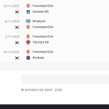
Γκουανγκτζού
22/11/2025
Ουλσάν HD
Νταεγού
8/11/2025
Γκουανγκτζού
Γκουανγκτζού
2/11/2025
Τζετζού ΣΚ
Γκουανγκτζού
25/10/2025
Ανιάνγκ
© AGONES.GR 2009 - 2026