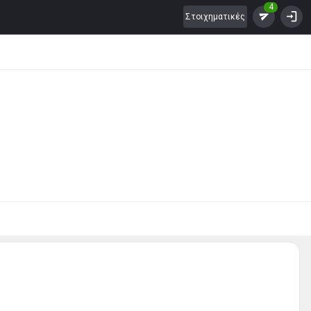
4
Στοιχηματικές