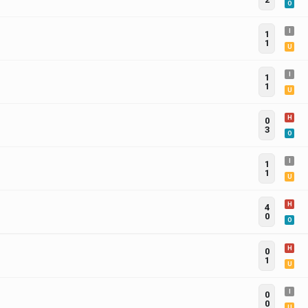
O
I
1
1
U
I
1
1
U
H
0
3
O
I
1
1
U
H
4
0
O
H
0
1
U
I
0
0
U