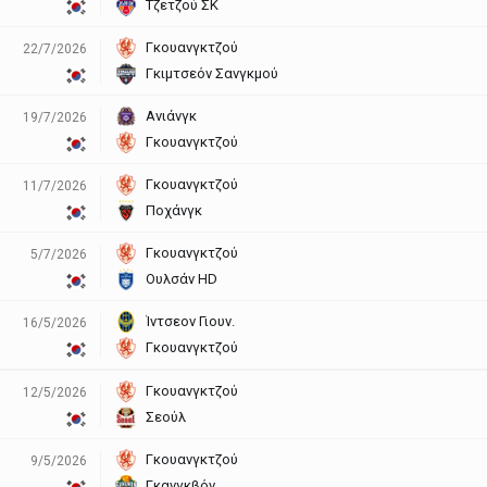
Τζετζού ΣΚ
Γκουανγκτζού
22/7/2026
Γκιμτσεόν Σανγκμού
Ανιάνγκ
19/7/2026
Γκουανγκτζού
Γκουανγκτζού
11/7/2026
Ποχάνγκ
Γκουανγκτζού
5/7/2026
Ουλσάν HD
Ίντσεον Γιουν.
16/5/2026
Γκουανγκτζού
Γκουανγκτζού
12/5/2026
Σεούλ
Γκουανγκτζού
9/5/2026
Γκανγκβόν