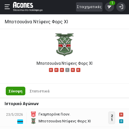
1
Στοιχηματικές
Stoixima
στο ποδόσφαιρο
Μποτσουάνα Ντίφενς Φορς ΧΙ
Μποτσουάνα Ντίφενς Φορς ΧΙ
H
H
H
I
H
H
Σύνοψη
Στατιστικά
Ιστορικό Αγώνων
Γκαμπορόνε Γιουν.
23/5/2026
H
2
1
Μποτσουάνα Ντίφενς Φορς ΧΙ
O