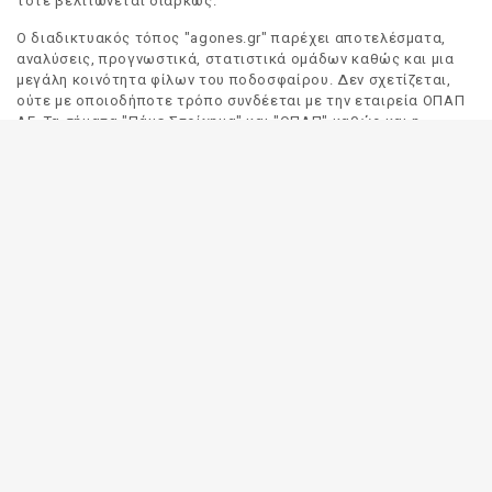
τότε βελτιώνεται διαρκώς.
Ο διαδικτυακός τόπος "agones.gr" παρέχει αποτελέσματα,
αναλύσεις, προγνωστικά, στατιστικά ομάδων καθώς και μια
μεγάλη κοινότητα φίλων του ποδοσφαίρου. Δεν σχετίζεται,
ούτε με οποιοδήποτε τρόπο συνδέεται με την εταιρεία ΟΠΑΠ
ΑΕ. Τα σήματα "Πάμε Στοίχημα" και "ΟΠΑΠ" καθώς και η
απόδοσή τους στα Αγγλικά, αποτελούν αποκλειστική
ιδιοκτησία της ΟΠΑΠ ΑΕ. Οποιαδήποτε αναφορά σε σήμα
τρίτου προσώπου γίνεται αποκλειστικά και μόνο για να
δηλωθεί ο προορισμός και η προέλευση του.
Το "agones.gr" είναι ενημερωτικός διαδικτυακός τόπος και
όλες οι πληροφορίες που αναρτώνται σε αυτόν έχουν ως
σκοπό την ενημέρωση του κοινού. Καταβάλουμε κάθε δυνατή
προσπάθεια έτσι ώστε οι πληροφορίες που δημοσιεύουμε να
είναι σωστές. Σε καμία περίπτωση δεν εγγυόμαστε την
ακρίβεια του περιεχομένου και για τον λόγο αυτό κάθε
χρήστης του παρόντος διαδικτυακού τόπου οφείλει να
ελέγχει στα πρακτορεία του ΟΠΑΠ για τυχόν αλλαγές σε
οποιαδήποτε αναρτηθείσα πληροφορία (π.χ. πρόγραμμα
αγώνων, αποδόσεις, αποτελέσματα κλπ).
Οι αποδόσεις παρέχονται για αποκλειστικά ενημερωτικούς
σκοπούς.