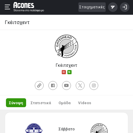
Στοιχηματικές
Stoixima
στο ποδόσφαιρο
Γκέιτσχεντ
Γκέιτσχεντ
H
N
Σύνοψη
Στατιστικά
Ομάδα
Videos
Σάββατο