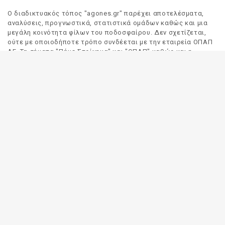
Ο διαδικτυακός τόπος "agones.gr" παρέχει αποτελέσματα,
αναλύσεις, προγνωστικά, στατιστικά ομάδων καθώς και μια
μεγάλη κοινότητα φίλων του ποδοσφαίρου. Δεν σχετίζεται,
ούτε με οποιοδήποτε τρόπο συνδέεται με την εταιρεία ΟΠΑΠ
ΑΕ. Τα σήματα "Πάμε Στοίχημα" και "ΟΠΑΠ" καθώς και η
απόδοσή τους στα Αγγλικά, αποτελούν αποκλειστική
ιδιοκτησία της ΟΠΑΠ ΑΕ. Οποιαδήποτε αναφορά σε σήμα
τρίτου προσώπου γίνεται αποκλειστικά και μόνο για να
δηλωθεί ο προορισμός και η προέλευση του.
Το "agones.gr" είναι ενημερωτικός διαδικτυακός τόπος και
όλες οι πληροφορίες που αναρτώνται σε αυτόν έχουν ως
σκοπό την ενημέρωση του κοινού. Καταβάλουμε κάθε δυνατή
προσπάθεια έτσι ώστε οι πληροφορίες που δημοσιεύουμε να
είναι σωστές. Σε καμία περίπτωση δεν εγγυόμαστε την
ακρίβεια του περιεχομένου και για τον λόγο αυτό κάθε
χρήστης του παρόντος διαδικτυακού τόπου οφείλει να
ελέγχει στα πρακτορεία του ΟΠΑΠ για τυχόν αλλαγές σε
οποιαδήποτε αναρτηθείσα πληροφορία (π.χ. πρόγραμμα
αγώνων, αποδόσεις, αποτελέσματα κλπ).
Οι αποδόσεις παρέχονται για αποκλειστικά ενημερωτικούς
σκοπούς.