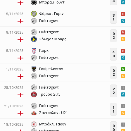
3
Μπόραμ Γουντ
O
Φόρεστ Γκριν
15/11/2025
H
3
1
Γκέιτσχεντ
O
Γκέιτσχεντ
8/11/2025
H
0
2
Σόλιχαλ Μουρς
U
Γιορκ
5/11/2025
H
4
0
Γκέιτσχεντ
O
Γουίμπλεντον
1/11/2025
N
0
2
Γκέιτσχεντ
U
Γκέιτσχεντ
25/10/2025
I
2
2
Τρούρο Σίτι
O
Γκέιτσχεντ
21/10/2025
I
1
1
Σάντερλαντ U21
U
Μπράκλι Τάουν
18/10/2025
I
0
0