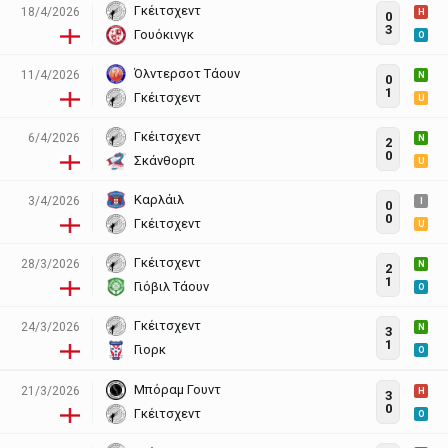
Γκέιτσχεντ
18/4/2026
H
0
3
Γουόκινγκ
O
Όλντερσοτ Τάουν
11/4/2026
N
0
1
Γκέιτσχεντ
U
Γκέιτσχεντ
6/4/2026
N
2
0
Σκάνθορπ
U
Καρλάιλ
3/4/2026
I
0
0
Γκέιτσχεντ
U
Γκέιτσχεντ
28/3/2026
N
2
1
Γιόβιλ Τάουν
O
Γκέιτσχεντ
24/3/2026
N
3
1
Γιορκ
O
Μπόραμ Γουντ
21/3/2026
H
3
0
Γκέιτσχεντ
O