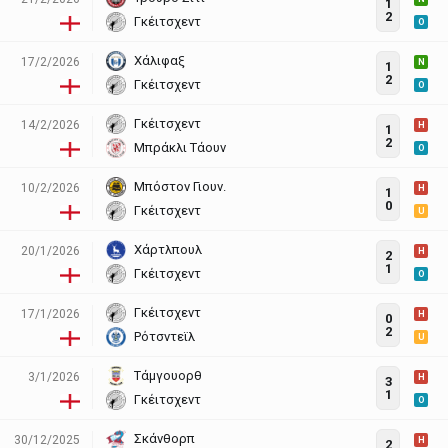
1
2
Γκέιτσχεντ
O
Χάλιφαξ
17/2/2026
N
1
2
Γκέιτσχεντ
O
Γκέιτσχεντ
14/2/2026
H
1
2
Μπράκλι Τάουν
O
Μπόστον Γιουν.
10/2/2026
H
1
0
Γκέιτσχεντ
U
Χάρτλπουλ
20/1/2026
H
2
1
Γκέιτσχεντ
O
Γκέιτσχεντ
17/1/2026
H
0
2
Ρότσντεϊλ
U
Τάμγουορθ
3/1/2026
H
3
1
Γκέιτσχεντ
O
Σκάνθορπ
30/12/2025
H
2