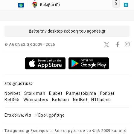
2
Βολιβία (Γ)
O
Δείτε την desktop έκδοση του agones.gr
© AGONES.GR 2009 - 2026
Στοιχηματικές
Novibet
Stoiximan
Elabet
Pamestoixima
Fonbet
Bet365
Winmasters
Betsson
NetBet
N1Casino
Επικοινωνία
•
Όροι χρήσης
Το agones.gr ξεκίνησε τη λειτουργία του το Φεβ 2009 και από