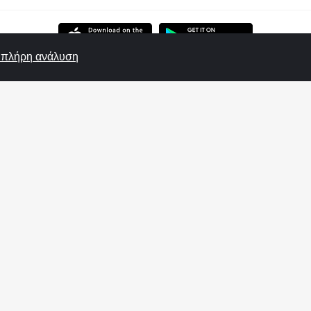
ε πλήρη ανάλυση
t
Bet365
Winmasters
Betsson
NetBet
N1Casino
 και από τότε βελτιώνεται διαρκώς.
ματα, αναλύσεις, προγνωστικά, στατιστικά ομάδων καθώς και μια 
 την εταιρεία ΟΠΑΠ ΑΕ. Τα σήματα "Πάμε Στοίχημα" και "ΟΠΑΠ" καθ
ναφορά σε σήμα τρίτου προσώπου γίνεται αποκλειστικά και μόνο γ
ος και όλες οι πληροφορίες που αναρτώνται σε αυτόν έχουν ως σκ
οσιεύουμε να είναι σωστές. Σε καμία περίπτωση δεν εγγυόμαστε τη
λει να ελέγχει στα πρακτορεία του ΟΠΑΠ για τυχόν αλλαγές σε ο