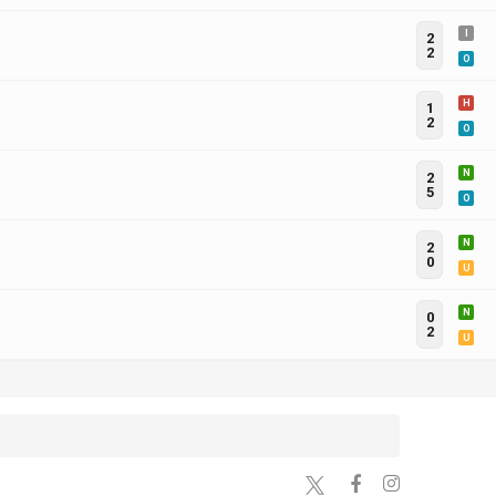
I
2
2
O
H
1
2
O
N
2
5
O
N
2
0
U
N
0
2
U