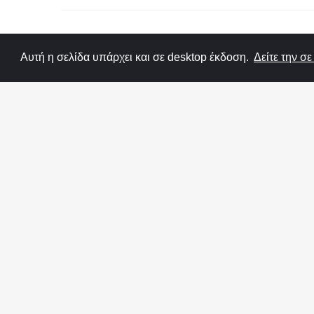
Αυτή η σελίδα υπάρχει και σε desktop έκδοση.
Δείτε την σ
Στοιχηματικές
Novibet
Stoiximan
Elabet
Pamestoixima
Fonbe
Επικοινωνία
•
Όροι χρήσης
Το agones.gr ξεκίνησε τη λειτουργία του το Φεβ 2009
Ο διαδικτυακός τόπος "agones.gr" παρέχει αποτελέσ
σχετίζεται, ούτε με οποιοδήποτε τρόπο συνδέεται με
αποκλειστική ιδιοκτησία της ΟΠΑΠ ΑΕ. Οποιαδήποτε α
Το "agones.gr" είναι ενημερωτικός διαδικτυακός τόπ
δυνατή προσπάθεια έτσι ώστε οι πληροφορίες που δημ
κάθε χρήστης του παρόντος διαδικτυακού τόπου οφεί
αγώνων, αποδόσεις, αποτελέσματα κλπ).