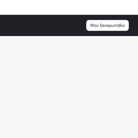
Μην ξαναρωτηθώ
μεγάλη κοινότητα φίλων του ποδοσφαίρου. Δεν
ώς και η απόδοσή τους στα Αγγλικά, αποτελούν
ια να δηλωθεί ο προορισμός και η προέλευση του.
οπό την ενημέρωση του κοινού. Καταβάλουμε κάθε
ν ακρίβεια του περιεχομένου και για τον λόγο αυτό
ποιαδήποτε αναρτηθείσα πληροφορία (π.χ. πρόγραμμα