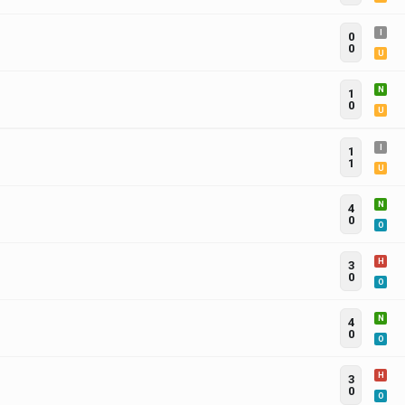
I
0
0
U
N
1
0
U
I
1
1
U
N
4
0
O
H
3
0
O
N
4
0
O
H
3
0
O