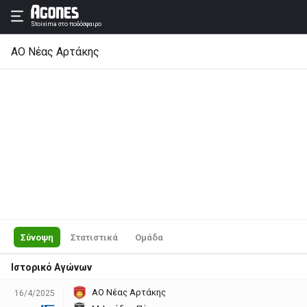
Stoixima
στο ποδόσφαιρο
ΑΟ Νέας Αρτάκης
Σύνοψη
Στατιστικά
Ομάδα
Ιστορικό Αγώνων
ΑΟ Νέας Αρτάκης
16/4/2025