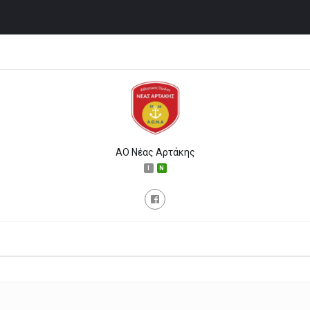
ΑΟ Νέας Αρτάκης
I
N