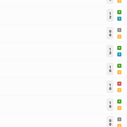
U
N
1
2
O
I
0
0
U
N
1
2
O
N
1
0
U
H
1
0
U
N
1
0
U
I
0
0
U