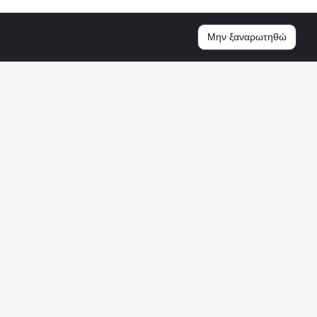
Μην ξαναρωτηθώ
μεγάλη κοινότητα φίλων του ποδοσφαίρου. Δεν
ώς και η απόδοσή τους στα Αγγλικά, αποτελούν
ια να δηλωθεί ο προορισμός και η προέλευση του.
οπό την ενημέρωση του κοινού. Καταβάλουμε κάθε
ν ακρίβεια του περιεχομένου και για τον λόγο αυτό
ποιαδήποτε αναρτηθείσα πληροφορία (π.χ. πρόγραμμα