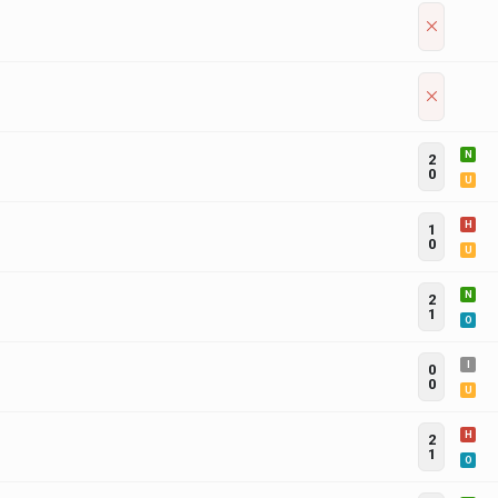
N
2
0
U
H
1
0
U
N
2
1
O
I
0
0
U
H
2
1
O