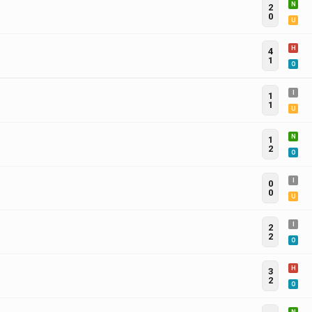
N
2
0
U
H
4
1
O
I
1
1
U
N
1
2
O
I
0
0
U
I
2
2
O
H
3
2
O