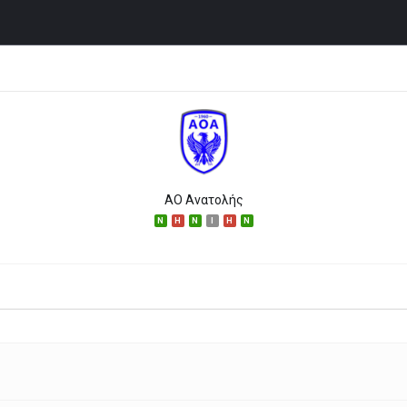
ΑΟ Ανατολής
N
H
N
I
H
N