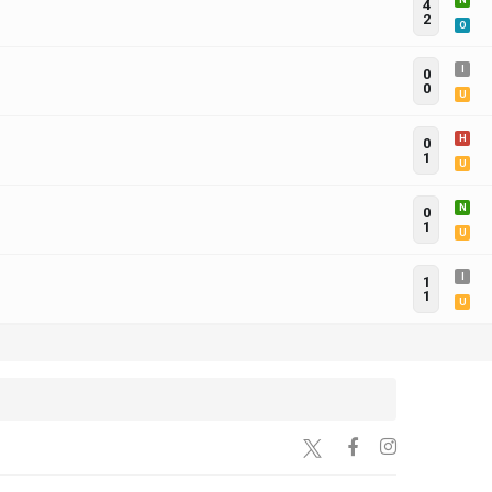
N
4
2
O
I
0
0
U
H
0
1
U
N
0
1
U
I
1
1
U