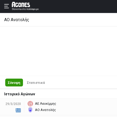
Stoixima
στο ποδόσφαιρο
ΑΟ Ανατολής
Σύνοψη
Στατιστικά
Ιστορικό Αγώνων
ΑΕ Λευκίμμης
29/3/2020
ΑΟ Ανατολής