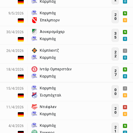
Καρμπάχ
O
Καρμπάχ
9/5/2026
N
2
0
Έπελμπορν
U
Άουερσμάχερ
30/4/2026
N
3
5
Καρμπάχ
O
Κόμπλεντζ
26/4/2026
I
2
2
Καρμπάχ
O
Ιντάρ Ομπερστάιν
18/4/2026
N
2
7
Καρμπάχ
O
Καρμπάχ
15/4/2026
I
0
0
Έισμπάχταλ
U
Ντιέφλεν
11/4/2026
H
2
0
Καρμπάχ
U
Καρμπάχ
4/4/2026
N
2
1
Ένγκερς
O