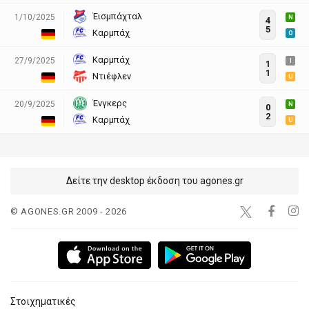
Έισμπάχταλ
1/10/2025
N
4
5
Καρμπάχ
O
Καρμπάχ
27/9/2025
I
1
1
Ντιέφλεν
U
Ένγκερς
20/9/2025
N
0
2
Καρμπάχ
U
Δείτε την desktop έκδοση του agones.gr
© AGONES.GR 2009 - 2026
Στοιχηματικές