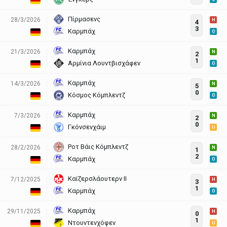
Πίρμασενς
28/3/2026
H
4
3
Καρμπάχ
O
Καρμπάχ
21/3/2026
N
2
1
Αρμίνια Λουντβισχάφεν
O
Καρμπάχ
14/3/2026
N
5
0
Κόσμος Κόμπλεντζ
O
Καρμπάχ
7/3/2026
N
2
0
Γκόνσενχάιμ
U
Ροτ Βάις Κόμπλεντζ
28/2/2026
N
1
2
Καρμπάχ
O
Καϊζερσλάουτερν ΙΙ
7/12/2025
H
3
1
Καρμπάχ
O
Καρμπάχ
29/11/2025
H
0
1
Ντουντενχόφεν
U