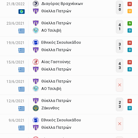
Διαγόρας Βραχνέικων
21/8/2022
H
2
0
Θύελλα Πατρών
U
Θύελλα Πατρών
23/6/2021
N
4
1
ΑΟ Τσιλιβή
O
Εθνικός Σκουλικάδου
19/6/2021
H
3
1
Θύελλα Πατρών
O
Αίας Γαστούνης
15/6/2021
H
4
3
Θύελλα Πατρών
O
Θύελλα Πατρών
13/6/2021
ΑΟ Τσιλιβή
Θύελλα Πατρών
12/6/2021
H
2
3
Ζάκυνθος
O
Εθνικός Σκουλικάδου
9/6/2021
Θύελλα Πατρών