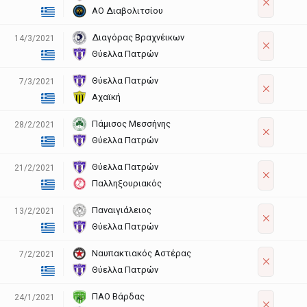
ΑΟ Διαβολιτσίου
Διαγόρας Βραχνέικων
14/3/2021
Θύελλα Πατρών
Θύελλα Πατρών
7/3/2021
Αχαϊκή
Πάμισος Μεσσήνης
28/2/2021
Θύελλα Πατρών
Θύελλα Πατρών
21/2/2021
Παλληξουριακός
Παναιγιάλειος
13/2/2021
Θύελλα Πατρών
Ναυπακτιακός Αστέρας
7/2/2021
Θύελλα Πατρών
ΠΑΟ Βάρδας
24/1/2021