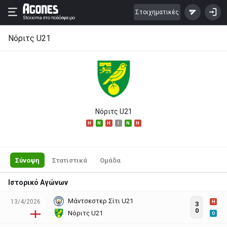
Στοιχηματικές
Stoixima
στο ποδόσφαιρο
Νόριτς U21
Νόριτς U21
H
N
H
I
N
H
Σύνοψη
Στατιστικά
Ομάδα
Ιστορικό Αγώνων
Μάντσεστερ Σίτι U21
13/4/2026
H
3
0
Νόριτς U21
O