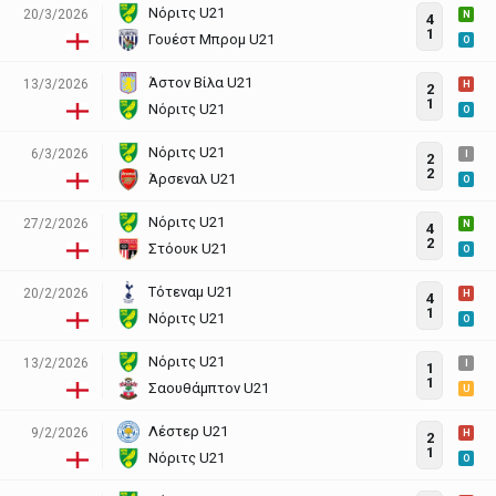
Νόριτς U21
20/3/2026
N
4
1
Γουέστ Μπρομ U21
O
Άστον Βίλα U21
13/3/2026
H
2
1
Νόριτς U21
O
Νόριτς U21
6/3/2026
I
2
2
Άρσεναλ U21
O
Νόριτς U21
27/2/2026
N
4
2
Στόουκ U21
O
Τότεναμ U21
20/2/2026
H
4
1
Νόριτς U21
O
Νόριτς U21
13/2/2026
I
1
1
Σαουθάμπτον U21
U
Λέστερ U21
9/2/2026
H
2
1
Νόριτς U21
O