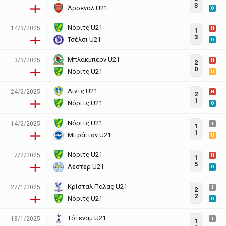
3
Άρσεναλ U21
O
Νόριτς U21
14/3/2025
H
1
3
Τσέλσι U21
O
Μπλάκμπερν U21
3/3/2025
H
2
0
Νόριτς U21
U
Λιντς U21
24/2/2025
H
2
1
Νόριτς U21
O
Νόριτς U21
14/2/2025
I
1
1
Μπράιτον U21
U
Νόριτς U21
7/2/2025
H
1
5
Λέστερ U21
O
Κρίσταλ Πάλας U21
27/1/2025
I
2
2
Νόριτς U21
O
Τότεναμ U21
18/1/2025
I
1