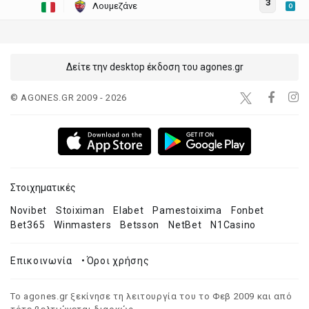
3
Λουμεζάνε
O
Δείτε την desktop έκδοση του agones.gr
© AGONES.GR 2009 - 2026
Στοιχηματικές
Novibet
Stoiximan
Elabet
Pamestoixima
Fonbet
Bet365
Winmasters
Betsson
NetBet
N1Casino
Επικοινωνία
•
Όροι χρήσης
Το agones.gr ξεκίνησε τη λειτουργία του το Φεβ 2009 και από