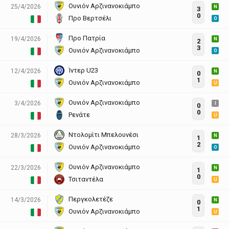
Ουνιόν Αρζινανοκιάμπο
25/4/2026
N
3
0
Προ Βερτσέλι
O
Προ Πατρία
19/4/2026
N
2
3
Ουνιόν Αρζινανοκιάμπο
O
Ίντερ U23
12/4/2026
N
0
1
Ουνιόν Αρζινανοκιάμπο
U
Ουνιόν Αρζινανοκιάμπο
3/4/2026
I
0
0
Ρενάτε
U
Ντολομίτι Μπελουνέσι
28/3/2026
N
1
2
Ουνιόν Αρζινανοκιάμπο
O
Ουνιόν Αρζινανοκιάμπο
22/3/2026
N
1
0
Τσιταντέλα
U
Περγκολετέζε
14/3/2026
N
0
1
Ουνιόν Αρζινανοκιάμπο
U