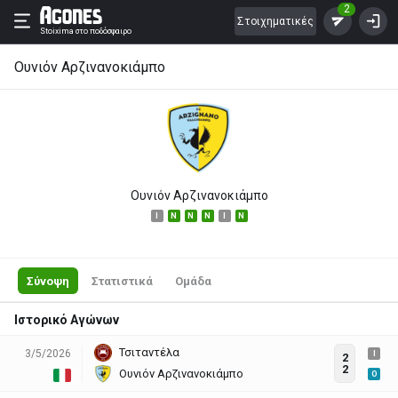
2
Στοιχηματικές
Stoixima
στο ποδόσφαιρο
Ουνιόν Αρζινανοκιάμπο
Ουνιόν Αρζινανοκιάμπο
I
N
N
N
I
N
Σύνοψη
Στατιστικά
Ομάδα
Ιστορικό Αγώνων
Τσιταντέλα
3/5/2026
I
2
2
Ουνιόν Αρζινανοκιάμπο
O