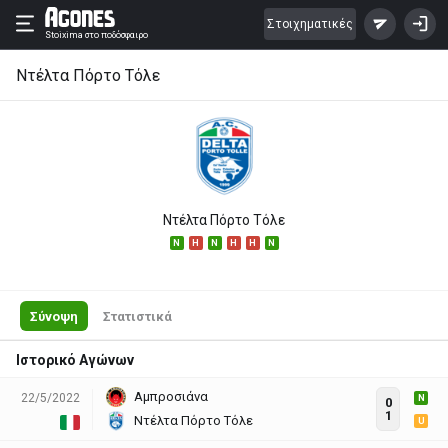
Στοιχηματικές
Stoixima
στο ποδόσφαιρο
Ντέλτα Πόρτο Τόλε
Ντέλτα Πόρτο Τόλε
N
H
N
H
H
N
Σύνοψη
Στατιστικά
Ιστορικό Αγώνων
Αμπροσιάνα
22/5/2022
N
0
1
Ντέλτα Πόρτο Τόλε
U