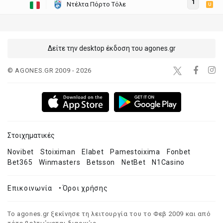
1
Ντέλτα Πόρτο Τόλε
U
Δείτε την desktop έκδοση του agones.gr
© AGONES.GR 2009 - 2026
Στοιχηματικές
Novibet
Stoiximan
Elabet
Pamestoixima
Fonbet
Bet365
Winmasters
Betsson
NetBet
N1Casino
Επικοινωνία
•
Όροι χρήσης
Το agones.gr ξεκίνησε τη λειτουργία του το Φεβ 2009 και από