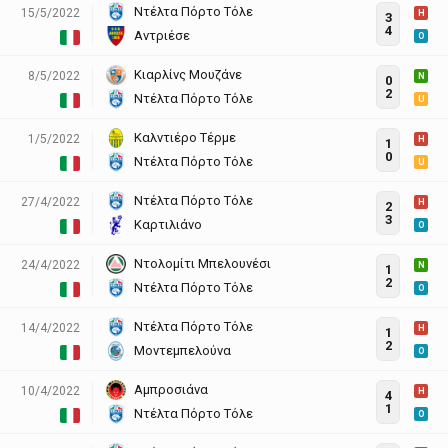
Ντέλτα Πόρτο Τόλε
15/5/2022
H
3
4
Αντριέσε
O
Κιαρλίνς Μουζάνε
8/5/2022
N
0
2
Ντέλτα Πόρτο Τόλε
U
Καλντιέρο Τέρμε
1/5/2022
H
1
0
Ντέλτα Πόρτο Τόλε
U
Ντέλτα Πόρτο Τόλε
27/4/2022
H
2
3
Καρτιλιάνο
O
Ντολομίτι Μπελουνέσι
24/4/2022
N
1
2
Ντέλτα Πόρτο Τόλε
O
Ντέλτα Πόρτο Τόλε
14/4/2022
H
1
2
Μοντεμπελούνα
O
Αμπροσιάνα
10/4/2022
H
4
1
Ντέλτα Πόρτο Τόλε
O