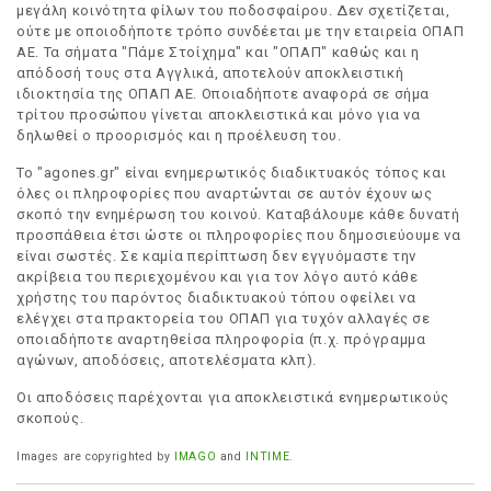
μεγάλη κοινότητα φίλων του ποδοσφαίρου. Δεν σχετίζεται,
ούτε με οποιοδήποτε τρόπο συνδέεται με την εταιρεία ΟΠΑΠ
ΑΕ. Τα σήματα "Πάμε Στοίχημα" και "ΟΠΑΠ" καθώς και η
απόδοσή τους στα Αγγλικά, αποτελούν αποκλειστική
ιδιοκτησία της ΟΠΑΠ ΑΕ. Οποιαδήποτε αναφορά σε σήμα
τρίτου προσώπου γίνεται αποκλειστικά και μόνο για να
δηλωθεί ο προορισμός και η προέλευση του.
Το "agones.gr" είναι ενημερωτικός διαδικτυακός τόπος και
όλες οι πληροφορίες που αναρτώνται σε αυτόν έχουν ως
σκοπό την ενημέρωση του κοινού. Καταβάλουμε κάθε δυνατή
προσπάθεια έτσι ώστε οι πληροφορίες που δημοσιεύουμε να
είναι σωστές. Σε καμία περίπτωση δεν εγγυόμαστε την
ακρίβεια του περιεχομένου και για τον λόγο αυτό κάθε
χρήστης του παρόντος διαδικτυακού τόπου οφείλει να
ελέγχει στα πρακτορεία του ΟΠΑΠ για τυχόν αλλαγές σε
οποιαδήποτε αναρτηθείσα πληροφορία (π.χ. πρόγραμμα
αγώνων, αποδόσεις, αποτελέσματα κλπ).
Οι αποδόσεις παρέχονται για αποκλειστικά ενημερωτικούς
σκοπούς.
Images are copyrighted by
IMAGO
and
INTIME
.