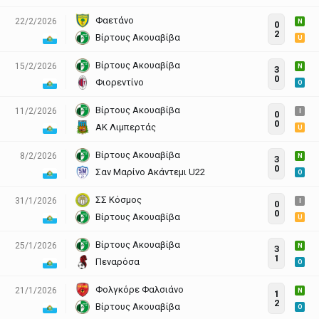
Φαετάνο
22/2/2026
N
0
2
Βίρτους Ακουαβίβα
U
Βίρτους Ακουαβίβα
15/2/2026
N
3
0
Φιορεντίνο
O
Βίρτους Ακουαβίβα
11/2/2026
I
0
0
ΑΚ Λιμπερτάς
U
Βίρτους Ακουαβίβα
8/2/2026
N
3
0
Σαν Μαρίνο Ακάντεμι U22
O
ΣΣ Κόσμος
31/1/2026
I
0
0
Βίρτους Ακουαβίβα
U
Βίρτους Ακουαβίβα
25/1/2026
N
3
1
Πεναρόσα
O
Φολγκόρε Φαλσιάνο
21/1/2026
N
1
2
Βίρτους Ακουαβίβα
O