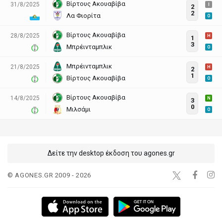
Βίρτους Ακουαβίβα
31/8/2025
I
2
2
Λα Φιορίτα
O
Βίρτους Ακουαβίβα
28/8/2025
H
1
3
Μπρέινταμπλικ
O
Μπρέινταμπλικ
21/8/2025
H
2
1
Βίρτους Ακουαβίβα
O
Βίρτους Ακουαβίβα
14/8/2025
N
3
0
Μιλσάμι
O
Δείτε την desktop έκδοση του agones.gr
© AGONES.GR 2009 - 2026