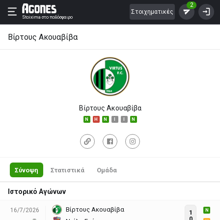
2
Στοιχηματικές
Stoixima
στο ποδόσφαιρο
Βίρτους Ακουαβίβα
Βίρτους Ακουαβίβα
N
H
N
I
I
N
Σύνοψη
Στατιστικά
Ομάδα
Ιστορικό Αγώνων
Βίρτους Ακουαβίβα
16/7/2026
N
1
0