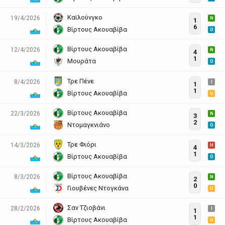
Καϊλούνγκο
19/4/2026
N
1
6
Βίρτους Ακουαβίβα
O
Βίρτους Ακουαβίβα
12/4/2026
N
4
1
Μουράτα
O
Τρε Πένε
8/4/2026
I
1
1
Βίρτους Ακουαβίβα
U
Βίρτους Ακουαβίβα
22/3/2026
N
3
2
Ντομαγκνιάνο
O
Τρε Φιόρι
14/3/2026
H
4
1
Βίρτους Ακουαβίβα
O
Βίρτους Ακουαβίβα
8/3/2026
N
2
0
Γιουβένες Ντογκάνα
U
Σαν Τζιοβάνι
28/2/2026
I
1
1
Βίρτους Ακουαβίβα
U