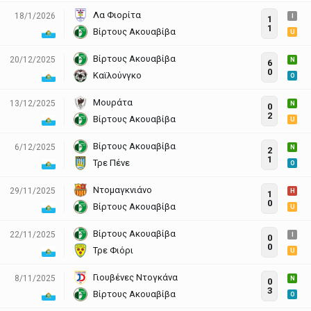
Λα Φιορίτα
18/1/2026
I
1
1
Βίρτους Ακουαβίβα
U
Βίρτους Ακουαβίβα
20/12/2025
N
6
0
Καϊλούνγκο
O
Μουράτα
13/12/2025
N
0
2
Βίρτους Ακουαβίβα
U
Βίρτους Ακουαβίβα
6/12/2025
N
2
1
Τρε Πένε
O
Ντομαγκνιάνο
29/11/2025
H
1
0
Βίρτους Ακουαβίβα
U
Βίρτους Ακουαβίβα
22/11/2025
I
0
0
Τρε Φιόρι
U
Γιουβένες Ντογκάνα
8/11/2025
N
0
3
Βίρτους Ακουαβίβα
O