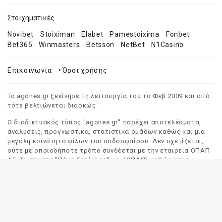
Στοιχηματικές
Novibet
Stoiximan
Elabet
Pamestoixima
Fonbet
Bet365
Winmasters
Betsson
NetBet
N1Casino
Επικοινωνία
•
Όροι χρήσης
Το agones.gr ξεκίνησε τη λειτουργία του το Φεβ 2009 και από
τότε βελτιώνεται διαρκώς.
Ο διαδικτυακός τόπος "agones.gr" παρέχει αποτελέσματα,
αναλύσεις, προγνωστικά, στατιστικά ομάδων καθώς και μια
μεγάλη κοινότητα φίλων του ποδοσφαίρου. Δεν σχετίζεται,
ούτε με οποιοδήποτε τρόπο συνδέεται με την εταιρεία ΟΠΑΠ
ΑΕ. Τα σήματα "Πάμε Στοίχημα" και "ΟΠΑΠ" καθώς και η
απόδοσή τους στα Αγγλικά, αποτελούν αποκλειστική
ιδιοκτησία της ΟΠΑΠ ΑΕ. Οποιαδήποτε αναφορά σε σήμα
τρίτου προσώπου γίνεται αποκλειστικά και μόνο για να
δηλωθεί ο προορισμός και η προέλευση του.
Το "agones.gr" είναι ενημερωτικός διαδικτυακός τόπος και