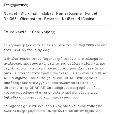
Στοιχηματικές
Novibet
Stoiximan
Elabet
Pamestoixima
Fonbet
Bet365
Winmasters
Betsson
NetBet
N1Casino
Επικοινωνία
•
Όροι χρήσης
Το agones.gr ξεκίνησε τη λειτουργία του το Φεβ 2009 και από
τότε βελτιώνεται διαρκώς.
Ο διαδικτυακός τόπος "agones.gr" παρέχει αποτελέσματα,
αναλύσεις, προγνωστικά, στατιστικά ομάδων καθώς και μια
μεγάλη κοινότητα φίλων του ποδοσφαίρου. Δεν σχετίζεται,
ούτε με οποιοδήποτε τρόπο συνδέεται με την εταιρεία ΟΠΑΠ
ΑΕ. Τα σήματα "Πάμε Στοίχημα" και "ΟΠΑΠ" καθώς και η
απόδοσή τους στα Αγγλικά, αποτελούν αποκλειστική
ιδιοκτησία της ΟΠΑΠ ΑΕ. Οποιαδήποτε αναφορά σε σήμα
τρίτου προσώπου γίνεται αποκλειστικά και μόνο για να
δηλωθεί ο προορισμός και η προέλευση του.
Το "agones.gr" είναι ενημερωτικός διαδικτυακός τόπος και
όλες οι πληροφορίες που αναρτώνται σε αυτόν έχουν ως