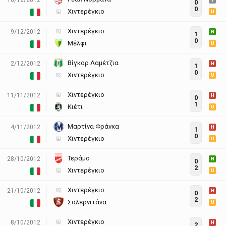
I
0
0
Χιντερέγκιο
U
Χιντερέγκιο
9/12/2012
N
1
0
Μέλφι
U
Βίγκορ Λαμέτζια
2/12/2012
H
1
0
Χιντερέγκιο
U
Χιντερέγκιο
11/11/2012
H
0
1
Κιέτι
U
Μαρτίνα Φράνκα
4/11/2012
H
1
0
Χιντερέγκιο
U
Τεράμο
28/10/2012
N
0
2
Χιντερέγκιο
U
Χιντερέγκιο
21/10/2012
H
0
2
Σαλερνιτάνα
U
Χιντερέγκιο
8/10/2012
H
2