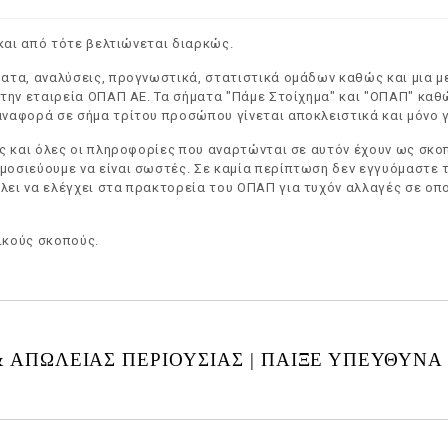
 και από τότε βελτιώνεται διαρκώς.
ματα, αναλύσεις, προγνωστικά, στατιστικά ομάδων καθώς και μια 
 την εταιρεία ΟΠΑΠ ΑΕ. Τα σήματα "Πάμε Στοίχημα" και "ΟΠΑΠ" καθ
ναφορά σε σήμα τρίτου προσώπου γίνεται αποκλειστικά και μόνο γ
ος και όλες οι πληροφορίες που αναρτώνται σε αυτόν έχουν ως σκ
οσιεύουμε να είναι σωστές. Σε καμία περίπτωση δεν εγγυόμαστε τη
λει να ελέγχει στα πρακτορεία του ΟΠΑΠ για τυχόν αλλαγές σε ο
ικούς σκοπούς.
& ΑΠΩΛΕΙΑΣ ΠΕΡΙΟΥΣΙΑΣ | ΠΑΙΞΕ ΥΠΕΥΘΥΝΑ