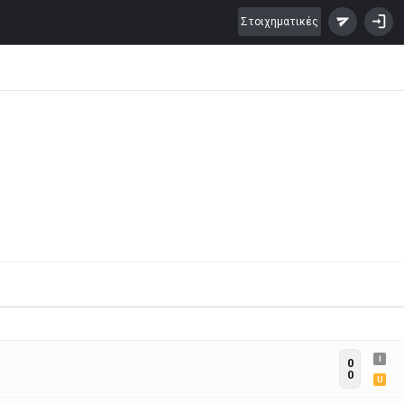
Στοιχηματικές
I
0
0
U