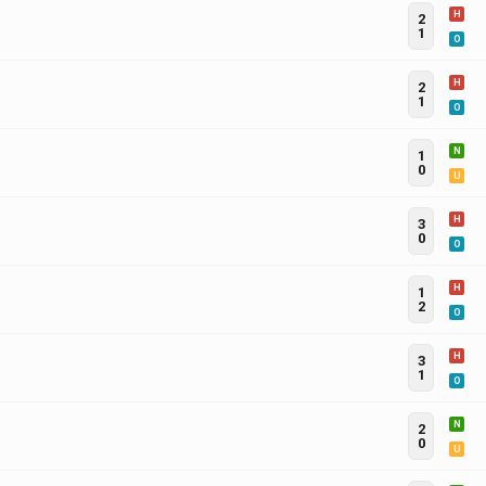
H
2
1
O
H
2
1
O
N
1
0
U
H
3
0
O
H
1
2
O
H
3
1
O
N
2
0
U