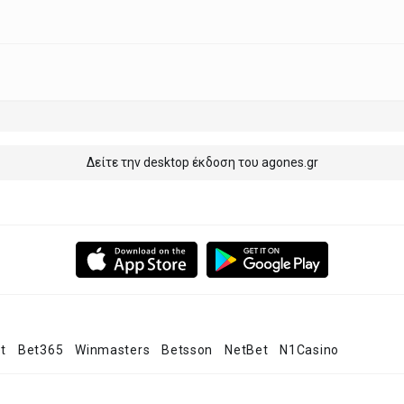
Δείτε την desktop έκδοση του agones.gr
t
Bet365
Winmasters
Betsson
NetBet
N1Casino