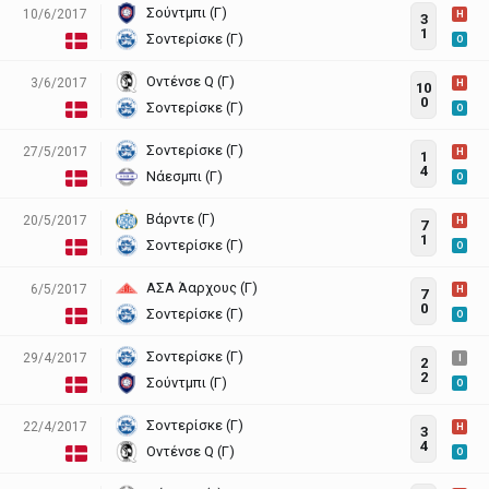
Σούντμπι (Γ)
10/6/2017
H
3
1
Σοντερίσκε (Γ)
O
Οντένσε Q (Γ)
3/6/2017
H
10
0
Σοντερίσκε (Γ)
O
Σοντερίσκε (Γ)
27/5/2017
H
1
4
Νάεσμπι (Γ)
O
Βάρντε (Γ)
20/5/2017
H
7
1
Σοντερίσκε (Γ)
O
ΑΣΑ Άαρχους (Γ)
6/5/2017
H
7
0
Σοντερίσκε (Γ)
O
Σοντερίσκε (Γ)
29/4/2017
I
2
2
Σούντμπι (Γ)
O
Σοντερίσκε (Γ)
22/4/2017
H
3
4
Οντένσε Q (Γ)
O