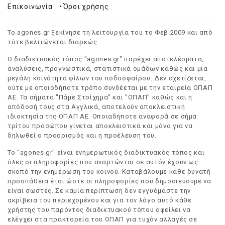
Επικοινωνία
•
Όροι χρήσης
Το agones.gr ξεκίνησε τη λειτουργία του το Φεβ 2009 και από
τότε βελτιώνεται διαρκώς.
Ο διαδικτυακός τόπος "agones.gr" παρέχει αποτελέσματα,
αναλύσεις, προγνωστικά, στατιστικά ομάδων καθώς και μια
μεγάλη κοινότητα φίλων του ποδοσφαίρου. Δεν σχετίζεται,
ούτε με οποιοδήποτε τρόπο συνδέεται με την εταιρεία ΟΠΑΠ
ΑΕ. Τα σήματα "Πάμε Στοίχημα" και "ΟΠΑΠ" καθώς και η
απόδοσή τους στα Αγγλικά, αποτελούν αποκλειστική
ιδιοκτησία της ΟΠΑΠ ΑΕ. Οποιαδήποτε αναφορά σε σήμα
τρίτου προσώπου γίνεται αποκλειστικά και μόνο για να
δηλωθεί ο προορισμός και η προέλευση του.
Το "agones.gr" είναι ενημερωτικός διαδικτυακός τόπος και
όλες οι πληροφορίες που αναρτώνται σε αυτόν έχουν ως
σκοπό την ενημέρωση του κοινού. Καταβάλουμε κάθε δυνατή
προσπάθεια έτσι ώστε οι πληροφορίες που δημοσιεύουμε να
είναι σωστές. Σε καμία περίπτωση δεν εγγυόμαστε την
ακρίβεια του περιεχομένου και για τον λόγο αυτό κάθε
χρήστης του παρόντος διαδικτυακού τόπου οφείλει να
ελέγχει στα πρακτορεία του ΟΠΑΠ για τυχόν αλλαγές σε