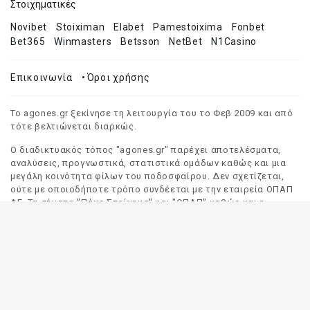
Στοιχηματικές
Novibet
Stoiximan
Elabet
Pamestoixima
Fonbet
Bet365
Winmasters
Betsson
NetBet
N1Casino
Επικοινωνία
•
Όροι χρήσης
Το agones.gr ξεκίνησε τη λειτουργία του το Φεβ 2009 και από
τότε βελτιώνεται διαρκώς.
Ο διαδικτυακός τόπος "agones.gr" παρέχει αποτελέσματα,
αναλύσεις, προγνωστικά, στατιστικά ομάδων καθώς και μια
μεγάλη κοινότητα φίλων του ποδοσφαίρου. Δεν σχετίζεται,
ούτε με οποιοδήποτε τρόπο συνδέεται με την εταιρεία ΟΠΑΠ
ΑΕ. Τα σήματα "Πάμε Στοίχημα" και "ΟΠΑΠ" καθώς και η
απόδοσή τους στα Αγγλικά, αποτελούν αποκλειστική
ιδιοκτησία της ΟΠΑΠ ΑΕ. Οποιαδήποτε αναφορά σε σήμα
τρίτου προσώπου γίνεται αποκλειστικά και μόνο για να
δηλωθεί ο προορισμός και η προέλευση του.
Το "agones.gr" είναι ενημερωτικός διαδικτυακός τόπος και
όλες οι πληροφορίες που αναρτώνται σε αυτόν έχουν ως
σκοπό την ενημέρωση του κοινού. Καταβάλουμε κάθε δυνατή