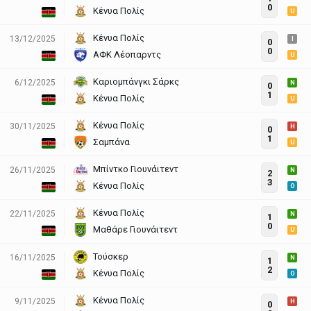
0
Κένυα Πολίς
U
Κένυα Πολίς
13/12/2025
I
0
0
ΑΦΚ Λέοπαρντς
U
Καριομπάνγκι Σάρκς
6/12/2025
N
0
1
Κένυα Πολίς
U
Κένυα Πολίς
30/11/2025
H
0
1
Σαμπάνα
U
Μπίντκο Γιουνάιτεντ
26/11/2025
N
2
3
Κένυα Πολίς
O
Κένυα Πολίς
22/11/2025
N
1
0
Μαθάρε Γιουνάιτεντ
U
Τούσκερ
16/11/2025
N
1
2
Κένυα Πολίς
O
Κένυα Πολίς
9/11/2025
H
0