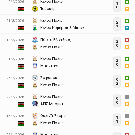
Κένυα Πολίς
3/4/2026
N
1
0
Τούσκερ
U
Κένυα Πολίς
21/3/2026
N
2
1
Κένυα Κομέρσιαλ Μπανκ
O
Πόστα Ρέιντζερς
13/3/2026
H
2
0
Κένυα Πολίς
U
Κένυα Πολίς
1/3/2026
N
2
0
Μπαντάρι
U
Σοφαπάκα
26/2/2026
N
0
2
Κένυα Πολίς
U
Κένυα Πολίς
22/2/2026
I
0
0
ΑΠΣ Μπόμετ
U
Ουλίνζι Στάρς
15/2/2026
I
1
1
Κένυα Πολίς
U
Μπαντάρι
28/1/2026