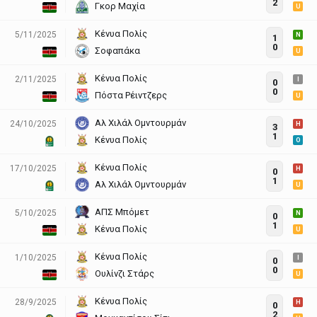
2
Γκορ Μαχία
U
Κένυα Πολίς
5/11/2025
N
1
0
Σοφαπάκα
U
Κένυα Πολίς
2/11/2025
I
0
0
Πόστα Ρέιντζερς
U
Αλ Χιλάλ Ομντουρμάν
24/10/2025
H
3
1
Κένυα Πολίς
O
Κένυα Πολίς
17/10/2025
H
0
1
Αλ Χιλάλ Ομντουρμάν
U
ΑΠΣ Μπόμετ
5/10/2025
N
0
1
Κένυα Πολίς
U
Κένυα Πολίς
1/10/2025
I
0
0
Ουλίνζι Στάρς
U
Κένυα Πολίς
28/9/2025
H
0
2