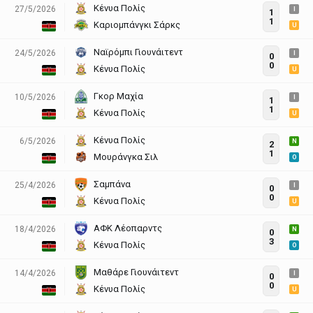
Κένυα Πολίς
27/5/2026
I
1
1
Καριομπάνγκι Σάρκς
U
Ναϊρόμπι Γιουνάιτεντ
24/5/2026
I
0
0
Κένυα Πολίς
U
Γκορ Μαχία
10/5/2026
I
1
1
Κένυα Πολίς
U
Κένυα Πολίς
6/5/2026
N
2
1
Μουράνγκα Σιλ
O
Σαμπάνα
25/4/2026
I
0
0
Κένυα Πολίς
U
ΑΦΚ Λέοπαρντς
18/4/2026
N
0
3
Κένυα Πολίς
O
Μαθάρε Γιουνάιτεντ
14/4/2026
I
0
0
Κένυα Πολίς
U