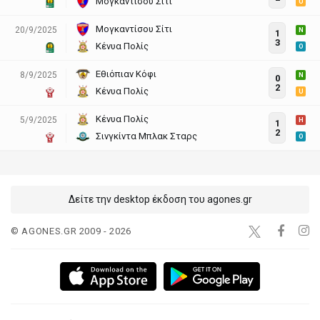
Μογκαντίσου Σίτι
U
Μογκαντίσου Σίτι
20/9/2025
N
1
3
Κένυα Πολίς
O
Εθιόπιαν Κόφι
8/9/2025
N
0
2
Κένυα Πολίς
U
Κένυα Πολίς
5/9/2025
H
1
2
Σινγκίντα Μπλακ Σταρς
O
Δείτε την desktop έκδοση του agones.gr
© AGONES.GR 2009 - 2026