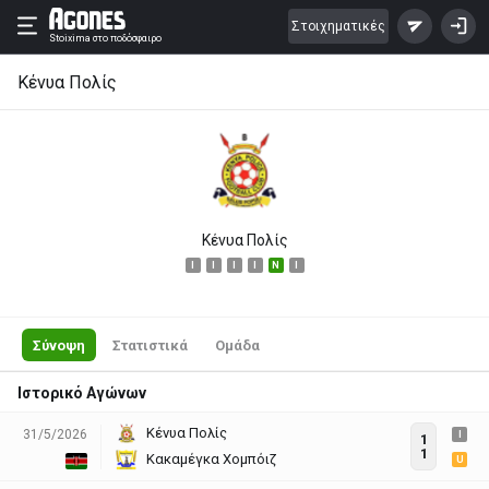
Στοιχηματικές
Stoixima
στο ποδόσφαιρο
Κένυα Πολίς
Κένυα Πολίς
I
I
I
I
N
I
Σύνοψη
Στατιστικά
Ομάδα
Ιστορικό Αγώνων
Κένυα Πολίς
31/5/2026
I
1
1
Κακαμέγκα Χομπόιζ
U