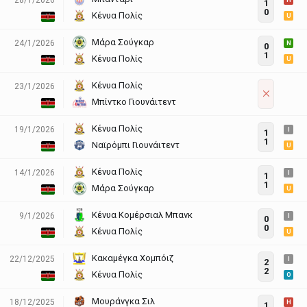
H
1
0
Κένυα Πολίς
U
Μάρα Σούγκαρ
24/1/2026
N
0
1
Κένυα Πολίς
U
Κένυα Πολίς
23/1/2026
Μπίντκο Γιουνάιτεντ
Κένυα Πολίς
19/1/2026
I
1
1
Ναϊρόμπι Γιουνάιτεντ
U
Κένυα Πολίς
14/1/2026
I
1
1
Μάρα Σούγκαρ
U
Κένυα Κομέρσιαλ Μπανκ
9/1/2026
I
0
0
Κένυα Πολίς
U
Κακαμέγκα Χομπόιζ
22/12/2025
I
2
2
Κένυα Πολίς
O
Μουράνγκα Σιλ
18/12/2025
H
1