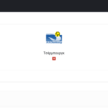
Τσέρμπουργκ
H