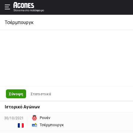
Stoixima
στο ποδόσφαιρο
Τσέρμπουργκ
Σύνοψη
Στατιστικά
Ιστορικό Αγώνων
Ρουέν
30/10/2021
Τσέρμπουργκ