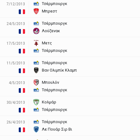
Τσέρμπουργκ
7/12/2013
Μπρεστ
Τσέρμπουργκ
24/5/2013
Λούζενακ
Μετς
17/5/2013
Τσέρμπουργκ
Τσέρμπουργκ
11/5/2013
Βαν Ολιμπίκ Κλαμπ
Μπουλόν
4/5/2013
Τσέρμπουργκ
Κολμάρ
30/4/2013
Τσέρμπουργκ
Τσέρμπουργκ
26/4/2013
Λε Πουάρ Σιρ Βι