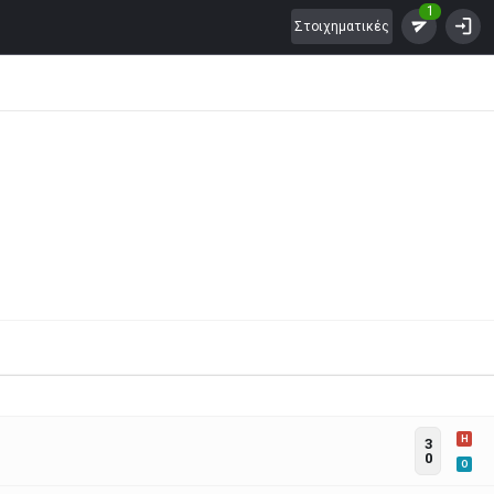
1
Στοιχηματικές
H
3
0
O