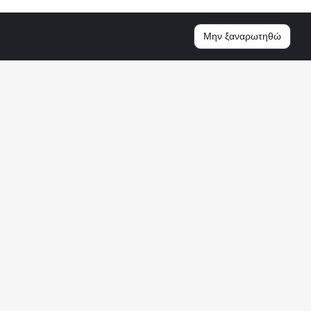
Μην ξαναρωτηθώ
μεγάλη κοινότητα φίλων του ποδοσφαίρου. Δεν
ώς και η απόδοσή τους στα Αγγλικά, αποτελούν
ια να δηλωθεί ο προορισμός και η προέλευση του.
οπό την ενημέρωση του κοινού. Καταβάλουμε κάθε
ν ακρίβεια του περιεχομένου και για τον λόγο αυτό
ποιαδήποτε αναρτηθείσα πληροφορία (π.χ. πρόγραμμα