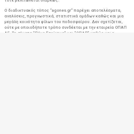
τότε βελτιώνεται διαρκώς.
Ο διαδικτυακός τόπος "agones.gr" παρέχει αποτελέσματα,
αναλύσεις, προγνωστικά, στατιστικά ομάδων καθώς και μια
μεγάλη κοινότητα φίλων του ποδοσφαίρου. Δεν σχετίζεται,
ούτε με οποιοδήποτε τρόπο συνδέεται με την εταιρεία ΟΠΑΠ
ΑΕ. Τα σήματα "Πάμε Στοίχημα" και "ΟΠΑΠ" καθώς και η
απόδοσή τους στα Αγγλικά, αποτελούν αποκλειστική
ιδιοκτησία της ΟΠΑΠ ΑΕ. Οποιαδήποτε αναφορά σε σήμα
τρίτου προσώπου γίνεται αποκλειστικά και μόνο για να
δηλωθεί ο προορισμός και η προέλευση του.
Το "agones.gr" είναι ενημερωτικός διαδικτυακός τόπος και
όλες οι πληροφορίες που αναρτώνται σε αυτόν έχουν ως
σκοπό την ενημέρωση του κοινού. Καταβάλουμε κάθε δυνατή
προσπάθεια έτσι ώστε οι πληροφορίες που δημοσιεύουμε να
είναι σωστές. Σε καμία περίπτωση δεν εγγυόμαστε την
ακρίβεια του περιεχομένου και για τον λόγο αυτό κάθε
χρήστης του παρόντος διαδικτυακού τόπου οφείλει να
ελέγχει στα πρακτορεία του ΟΠΑΠ για τυχόν αλλαγές σε
οποιαδήποτε αναρτηθείσα πληροφορία (π.χ. πρόγραμμα
αγώνων, αποδόσεις, αποτελέσματα κλπ).
Οι αποδόσεις παρέχονται για αποκλειστικά ενημερωτικούς
σκοπούς.