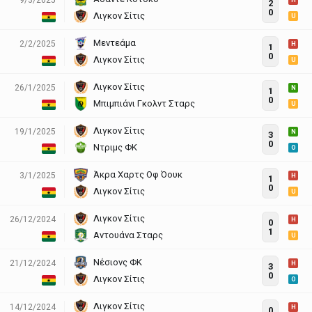
H
2
0
Λιγκον Σίτις
U
Μεντεάμα
2/2/2025
H
1
0
Λιγκον Σίτις
U
Λιγκον Σίτις
26/1/2025
N
1
0
Μπιμπιάνι Γκολντ Σταρς
U
Λιγκον Σίτις
19/1/2025
N
3
0
Ντριμς ΦΚ
O
Άκρα Χαρτς Οφ Όουκ
3/1/2025
H
1
0
Λιγκον Σίτις
U
Λιγκον Σίτις
26/12/2024
H
0
1
Αντουάνα Σταρς
U
Νέσιονς ΦΚ
21/12/2024
H
3
0
Λιγκον Σίτις
O
Λιγκον Σίτις
14/12/2024
H
0