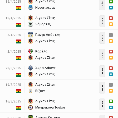
Λιγκον Σίτις
15/4/2025
N
3
0
Νσοάτρεμαν
O
Λιγκον Σίτις
13/4/2025
H
0
2
Σάμαρτεξ
U
Γιάνγκ Απόστλς
6/4/2025
I
0
0
Λιγκον Σίτις
U
Καρέλα
2/4/2025
H
2
0
Λιγκον Σίτις
U
Άκρα Λάιονς
23/3/2025
H
2
1
Λιγκον Σίτις
O
Λιγκον Σίτις
19/3/2025
I
1
1
Βίζιον
U
Λιγκον Σίτις
16/3/2025
N
2
1
Μπερεκούμ Τσέλσι
O
Ασάντε Κοτόκο
9/3/2025