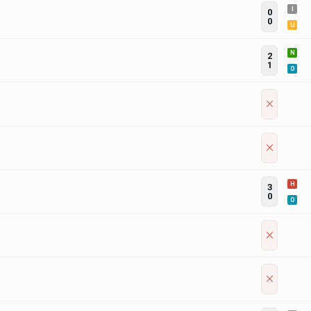
I
0
0
U
N
2
1
O
H
3
0
O