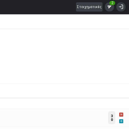
2
Στοιχηματικές
H
3
0
O