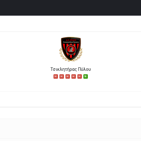
Τσικλητήρας Πύλου
H
H
H
H
H
N