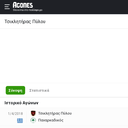
Stoixima
στο ποδόσφαιρο
Τσικλητήρας Πύλου
Σύνοψη
Στατιστικά
Ιστορικό Αγώνων
Τσικλητήρας Πύλου
1/4/2018
Παναρκαδικός