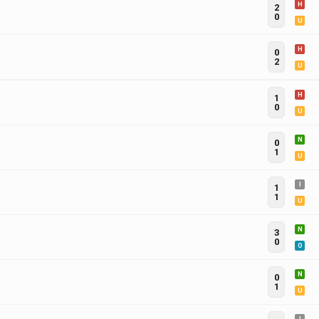
H
2
0
U
H
0
2
U
H
1
0
U
N
0
1
U
I
1
1
U
N
3
0
O
N
0
1
U