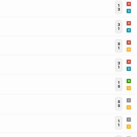
H
1
3
O
H
3
1
O
H
0
1
U
H
3
1
O
N
1
0
U
I
0
0
U
I
1
1
U