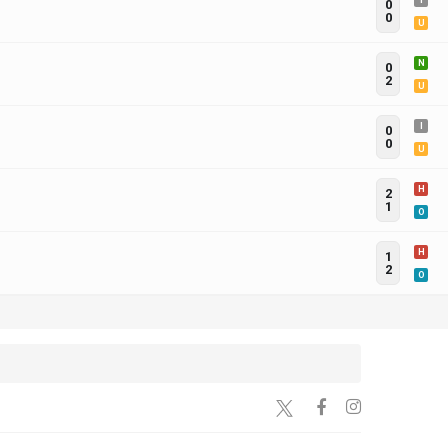
I
0
0
U
N
0
2
U
I
0
0
U
H
2
1
O
H
1
2
O