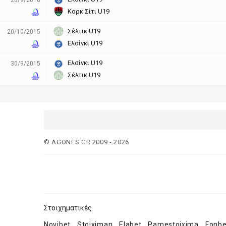
Κορκ Σίτι U19
Σέλτικ U19
20/10/2015
Ελσίνκι U19
Ελσίνκι U19
30/9/2015
Σέλτικ U19
© AGONES.GR 2009 - 2026
Στοιχηματικές
Novibet
Stoiximan
Elabet
Pamestoixima
Fonbe