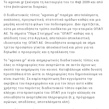
Το agones.gr ξεκίνησε τη λειτουργία του το Φεβ 2009 και από
τότε βελτιώνεται διαρκώς.
Ο διαδικτυακός τόπος "agones.gr" παρέχει αποτελέσματα,
αναλύσεις, προγνωστικά, στατιστικά ομάδων καθώς και μια
μεγάλη κοινότητα φίλων του ποδοσφαίρου. Δεν σχετίζεται,
ούτε με οποιοδήποτε τρόπο συνδέεται με την εταιρεία ΟΠΑΠ
ΑΕ. Τα σήματα "Πάμε Στοίχημα" και "ΟΠΑΠ" καθώς και η
απόδοσή τους στα Αγγλικά, αποτελούν αποκλειστική
ιδιοκτησία της ΟΠΑΠ ΑΕ. Οποιαδήποτε αναφορά σε σήμα
τρίτου προσώπου γίνεται αποκλειστικά και μόνο για να
δηλωθεί ο προορισμός και η προέλευση του.
Το "agones.gr" είναι ενημερωτικός διαδικτυακός τόπος και
όλες οι πληροφορίες που αναρτώνται σε αυτόν έχουν ως
σκοπό την ενημέρωση του κοινού. Καταβάλουμε κάθε δυνατή
προσπάθεια έτσι ώστε οι πληροφορίες που δημοσιεύουμε να
είναι σωστές. Σε καμία περίπτωση δεν εγγυόμαστε την
ακρίβεια του περιεχομένου και για τον λόγο αυτό κάθε
χρήστης του παρόντος διαδικτυακού τόπου οφείλει να
ελέγχει στα πρακτορεία του ΟΠΑΠ για τυχόν αλλαγές σε
οποιαδήποτε αναρτηθείσα πληροφορία (π.χ. πρόγραμμα
αγώνων, αποδόσεις, αποτελέσματα κλπ).