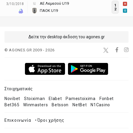
ΑΕ Λεμεσού U19
3/10/2018
H
1
2
ΠΑΟΚ U19
O
Δείτε την desktop έκδοση του agones.gr
© AGONES.GR 2009 - 2026
Στοιχηματικές
Novibet
Stoiximan
Elabet
Pamestoixima
Fonbet
Bet365
Winmasters
Betsson
NetBet
N1Casino
Επικοινωνία
•
Όροι χρήσης