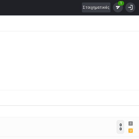
1
Στοιχηματικές
I
0
0
U