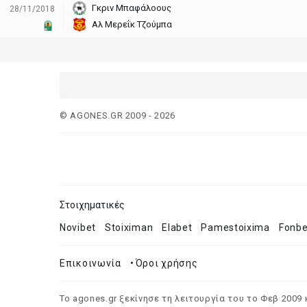
Γκριν Μπαφάλοους
28/11/2018
Αλ Μερεΐκ Τζούμπα
© AGONES.GR 2009 - 2026
Στοιχηματικές
Novibet
Stoiximan
Elabet
Pamestoixima
Fonbe
Επικοινωνία
•
Όροι χρήσης
Το agones.gr ξεκίνησε τη λειτουργία του το Φεβ 2009