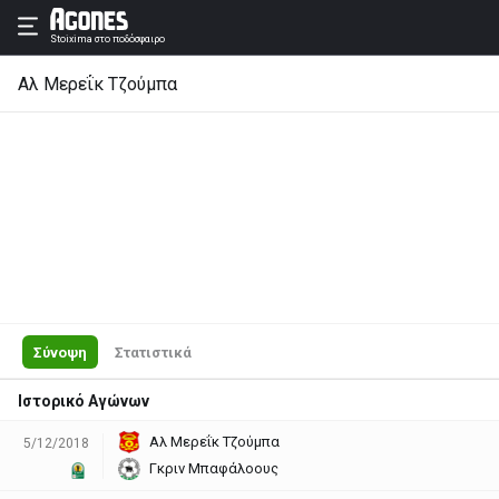
Stoixima
στο ποδόσφαιρο
Αλ Μερεΐκ Τζούμπα
Σύνοψη
Στατιστικά
Ιστορικό Αγώνων
Αλ Μερεΐκ Τζούμπα
5/12/2018
Γκριν Μπαφάλοους