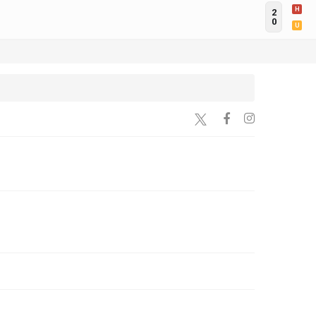
H
2
0
U