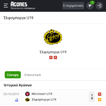
2
Στοιχηματικές
Stoixima
στο ποδόσφαιρο
Έλφσμποργκ U19
Έλφσμποργκ U19
H
H
Σύνοψη
Στατιστικά
Ιστορικό Αγώνων
Μίντιλαντ U19
23/10/2019
H
1
0
Έλφσμποργκ U19
U