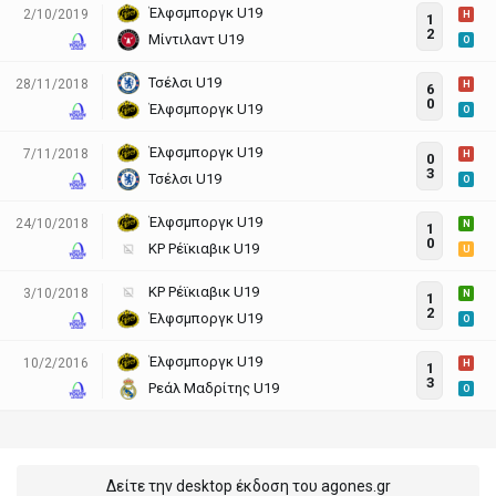
Έλφσμποργκ U19
2/10/2019
H
1
2
Μίντιλαντ U19
O
Τσέλσι U19
28/11/2018
H
6
0
Έλφσμποργκ U19
O
Έλφσμποργκ U19
7/11/2018
H
0
3
Τσέλσι U19
O
Έλφσμποργκ U19
24/10/2018
N
1
0
ΚΡ Ρέϊκιαβικ U19
U
ΚΡ Ρέϊκιαβικ U19
3/10/2018
N
1
2
Έλφσμποργκ U19
O
Έλφσμποργκ U19
10/2/2016
H
1
3
Ρεάλ Μαδρίτης U19
O
Δείτε την desktop έκδοση του agones.gr