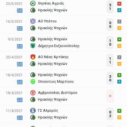
Θησέας Αγριάς
23/5/2021
H
3
1
Ηρακλής Ψαχνών
O
ΑΟ Υπάτου
16/5/2021
I
0
0
Ηρακλής Ψαχνών
U
Ηρακλής Ψαχνών
9/5/2021
N
1
0
Δήμητρα Ευξεινούπολης
U
ΑΟ Νέας Αρτάκης
25/4/2021
I
1
1
Ηρακλής Ψαχνών
U
Ηρακλής Ψαχνών
18/4/2021
N
3
0
Οπούντιος Μαρτίνου
O
Αμβρυσσέας Διστόμου
18/4/2021
Ηρακλής Ψαχνών
ΓΣ Αλμυρός
11/4/2021
N
0
2
Ηρακλής Ψαχνών
U