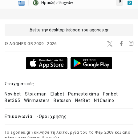
0
Ηρακλής Ψαχνών
O
Δείτε την desktop έκδοση του agones.gr
© AGONES.GR 2009 - 2026
Στοιχηματικές
Novibet
Stoiximan
Elabet
Pamestoixima
Fonbet
Bet365
Winmasters
Betsson
NetBet
N1Casino
Επικοινωνία
•
Όροι χρήσης
Το agones.gr ξεκίνησε τη λειτουργία του το Φεβ 2009 και από