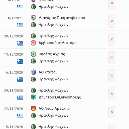
Ηρακλής Ψαχνών
Διαγόρας Στεφανοβικείου
10/1/2021
Ηρακλής Ψαχνών
Ηρακλής Ψαχνών
20/12/2020
Αμβρυσσέας Διστόμου
Θησέας Αγριάς
13/12/2020
Ηρακλής Ψαχνών
ΑΟ Υπάτου
6/12/2020
Ηρακλής Ψαχνών
Ηρακλής Ψαχνών
29/11/2020
Δήμητρα Ευξεινούπολης
ΑΟ Νέας Αρτάκης
22/11/2020
Ηρακλής Ψαχνών
Ηρακλής Ψαχνών
15/11/2020