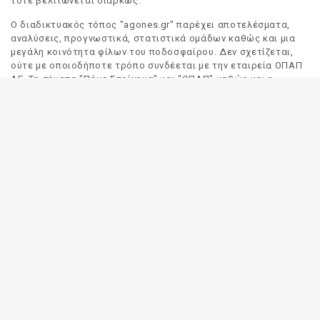
τότε βελτιώνεται διαρκώς.
Ο διαδικτυακός τόπος "agones.gr" παρέχει αποτελέσματα,
αναλύσεις, προγνωστικά, στατιστικά ομάδων καθώς και μια
μεγάλη κοινότητα φίλων του ποδοσφαίρου. Δεν σχετίζεται,
ούτε με οποιοδήποτε τρόπο συνδέεται με την εταιρεία ΟΠΑΠ
ΑΕ. Τα σήματα "Πάμε Στοίχημα" και "ΟΠΑΠ" καθώς και η
απόδοσή τους στα Αγγλικά, αποτελούν αποκλειστική
ιδιοκτησία της ΟΠΑΠ ΑΕ. Οποιαδήποτε αναφορά σε σήμα
τρίτου προσώπου γίνεται αποκλειστικά και μόνο για να
δηλωθεί ο προορισμός και η προέλευση του.
Το "agones.gr" είναι ενημερωτικός διαδικτυακός τόπος και
όλες οι πληροφορίες που αναρτώνται σε αυτόν έχουν ως
σκοπό την ενημέρωση του κοινού. Καταβάλουμε κάθε δυνατή
προσπάθεια έτσι ώστε οι πληροφορίες που δημοσιεύουμε να
είναι σωστές. Σε καμία περίπτωση δεν εγγυόμαστε την
ακρίβεια του περιεχομένου και για τον λόγο αυτό κάθε
χρήστης του παρόντος διαδικτυακού τόπου οφείλει να
ελέγχει στα πρακτορεία του ΟΠΑΠ για τυχόν αλλαγές σε
οποιαδήποτε αναρτηθείσα πληροφορία (π.χ. πρόγραμμα
αγώνων, αποδόσεις, αποτελέσματα κλπ).
Οι αποδόσεις παρέχονται για αποκλειστικά ενημερωτικούς
σκοπούς.