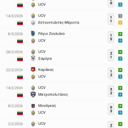
0
UCV
O
UCV
14/3/2026
I
1
1
Εστουντιάντες Μέριντα
U
Ράγιο Ζουλιάνο
8/3/2026
N
1
5
UCV
O
UCV
28/2/2026
N
2
1
Σαμόρα
O
Καράκας
22/2/2026
N
1
2
UCV
O
UCV
14/2/2026
N
3
2
Μετροπολιτάνος
O
Μονάγκας
8/2/2026
N
0
3
UCV
O
UCV
2/2/2026
N
2