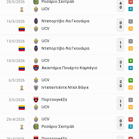
Ροσάριο Σεντράλ
20/5/2026
H
4
0
UCV
O
Ντεπορτίβο Λα Γκουάιρα
16/5/2026
I
0
0
UCV
U
UCV
13/5/2026
I
1
1
Ντεπορτίβο Λα Γκουάιρα
U
UCV
10/5/2026
N
3
1
Ακαντέμια Πουέρτο Καμπέγιο
O
UCV
6/5/2026
N
2
0
Ιντεπεντιέντε Ντελ Βάγιε
U
Πορτουγκέζα
3/5/2026
I
1
1
UCV
U
UCV
29/4/2026
H
0
3
Ροσάριο Σεντράλ
O
Πορτουγκέζα
26/4/2026