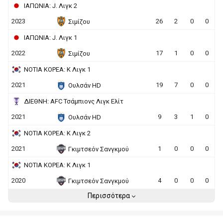
ΙΑΠΩΝΙΑ: J. Λιγκ 2
2023
26
2
0
0
Σιμίζου
ΙΑΠΩΝΙΑ: J. Λιγκ 1
2022
17
1
0
0
Σιμίζου
ΝΟΤΙΑ ΚΟΡΕΑ: Κ Λιγκ 1
2021
19
7
0
0
Ουλσάν HD
ΔΙΕΘΝΗ: AFC Τσάμπιονς Λιγκ Ελίτ
2021
9
3
1
0
Ουλσάν HD
ΝΟΤΙΑ ΚΟΡΕΑ: Κ Λιγκ 2
2021
1
0
0
0
Γκιμτσεόν Σανγκμού
ΝΟΤΙΑ ΚΟΡΕΑ: Κ Λιγκ 1
2020
4
0
0
0
Γκιμτσεόν Σανγκμού
Περισσότερα