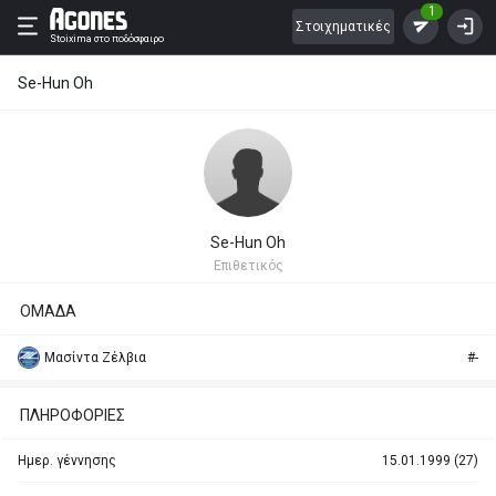
1
Στοιχηματικές
Stoixima
στο ποδόσφαιρο
Se-Hun Oh
Se-Hun Oh
Eπιθετικός
ΟΜΑΔΑ
Μασίντα Ζέλβια
#-
ΠΛΗΡΟΦΟΡΙΕΣ
Ημερ. γέννησης
15.01.1999 (27)